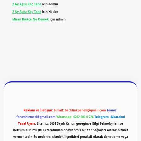
2 Ay Aşısı Kaç Tane
için
admin
2 Ay Aşısı Kaç Tane
için
Hatice
Miran Kürtçe Ne Demek
için
admin
giriş
vdcasino giriş
betexper
Reklam ve İletişim:
E-mail:
backlinkpaneli@gmail.com
Teams:
forumhizmeti@gmail.com
Whatsapp: 0262 606 0 726
Telegram: @karabul
Yasal Uyarı:
Sitemiz, 5651 Sayılı Kanun gereğince Bilgi Teknolojileri ve
İletişim Kurumu (BTK) tarafından onaylanmış bir Yer Sağlayıcı olarak hizmet
vermektedir. Bu nedenle, sitedeki içerikleri proaktif olarak denetleme veya