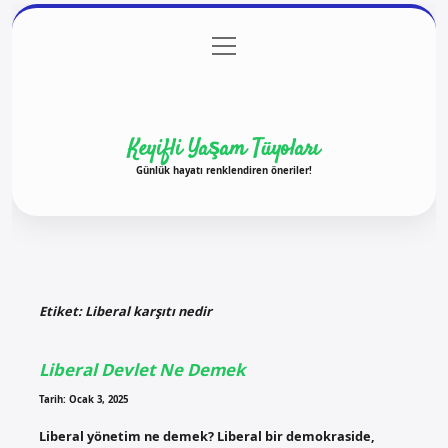
menüyü
Anasayfa
Gizlilik Politikası
Yasal Uyarı
aç
Hakkımızda
Keyifli Yaşam Tüyoları
Günlük hayatı renklendiren öneriler!
Etiket:
Liberal karşıtı nedir
Liberal Devlet Ne Demek
Tarih: Ocak 3, 2025
Liberal yönetim ne demek? Liberal bir demokraside,