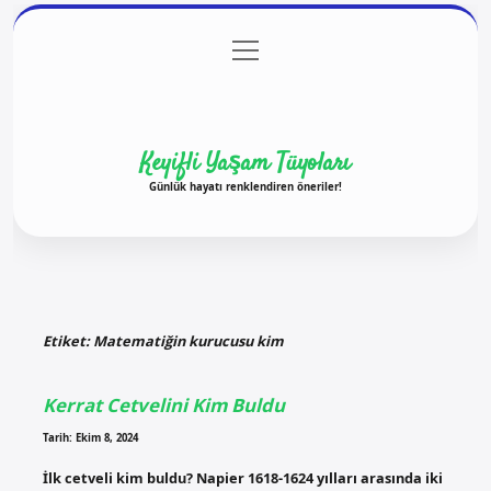
menüyü
Anasayfa
Gizlilik Politikası
Yasal Uyarı
aç
Hakkımızda
Keyifli Yaşam Tüyoları
Günlük hayatı renklendiren öneriler!
Etiket:
Matematiğin kurucusu kim
Kerrat Cetvelini Kim Buldu
Tarih: Ekim 8, 2024
İlk cetveli kim buldu? Napier 1618-1624 yılları arasında iki