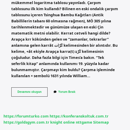
mükemmel logaritma tablosu yayınladı. Çarpım
tablosunu ilk kim kullandı? Bilinen en eski ondalık çarpım
tablosunu içeren Tsinghua Bambu Kağıtları (Antik
Babillilerin tabanı 60 olmasına rağmen), MÖ 305 yılına
tarihlenmektedir ve günümüze ulaşan en eski Çin
matematik metni olabilir. Kerrat cetveli hangi dilde?
Arapça krr kökünden gelen ve “zamanlar, tekrarlar”
anlamına gelen karrāt كَرّات kelimesinden bir alıntıdır. Bu
kelime, +āt ekiyle Arapça karra(t) كَرّة kelimesinin
çoğuludur. Daha fazla bilgi için Times’a bakın. “Tek
seferlik kitap” anlamında kullanımı 19. yüzyıla kadar
bulunmamıştır. Çarpmayı kim buldu? Çarpma işleminde
kullanılan × sembolü 1631 yılında William…
Kerrat
Devamını okuyun
Yorum Bırak
Cetvelini
Kim
Buldu
https://forumturko.com
https://konferanskoltuk.com.tr
https://goldsgym.com.tr
knight online
nttgame
Sitemap