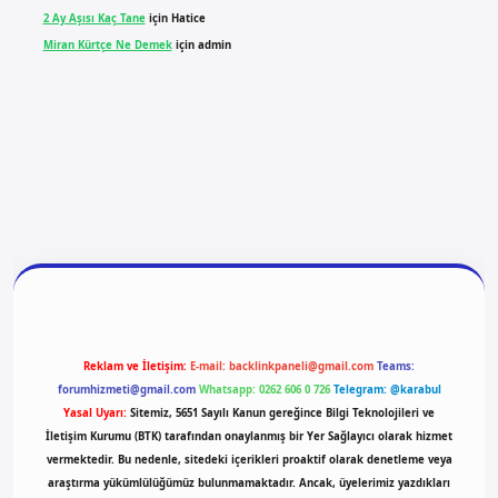
2 Ay Aşısı Kaç Tane
için
Hatice
Miran Kürtçe Ne Demek
için
admin
ilbet yeni giriş
ilbet giriş
vdcasino giriş
betexper
Reklam ve İletişim:
E-mail:
backlinkpaneli@gmail.com
Teams:
forumhizmeti@gmail.com
Whatsapp: 0262 606 0 726
Telegram: @karabul
Yasal Uyarı:
Sitemiz, 5651 Sayılı Kanun gereğince Bilgi Teknolojileri ve
İletişim Kurumu (BTK) tarafından onaylanmış bir Yer Sağlayıcı olarak hizmet
vermektedir. Bu nedenle, sitedeki içerikleri proaktif olarak denetleme veya
araştırma yükümlülüğümüz bulunmamaktadır. Ancak, üyelerimiz yazdıkları