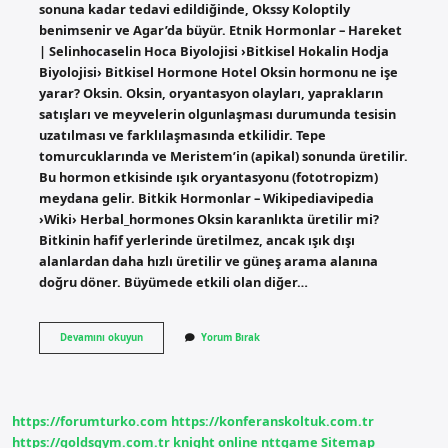
sonuna kadar tedavi edildiğinde, Okssy Koloptily
benimsenir ve Agar’da büyür. Etnik Hormonlar – Hareket
| Selinhocaselin Hoca Biyolojisi ›Bitkisel Hokalin Hodja
Biyolojisi› Bitkisel Hormone Hotel Oksin hormonu ne işe
yarar? Oksin. Oksin, oryantasyon olayları, yaprakların
satışları ve meyvelerin olgunlaşması durumunda tesisin
uzatılması ve farklılaşmasında etkilidir. Tepe
tomurcuklarında ve Meristem’in (apikal) sonunda üretilir.
Bu hormon etkisinde ışık oryantasyonu (fototropizm)
meydana gelir. Bitkik Hormonlar – Wikipediavipedia
›Wiki› Herbal_hormones Oksin karanlıkta üretilir mi?
Bitkinin hafif yerlerinde üretilmez, ancak ışık dışı
alanlardan daha hızlı üretilir ve güneş arama alanına
doğru döner. Büyümede etkili olan diğer…
Mika
Devamını okuyun
Yorum Bırak
Oksini
Geçirir
Mi
https://forumturko.com
https://konferanskoltuk.com.tr
https://goldsgym.com.tr
knight online
nttgame
Sitemap