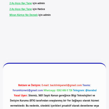
2 Ay Aşısı Kaç Tane
için
admin
2 Ay Aşısı Kaç Tane
için
Hatice
Miran Kürtçe Ne Demek
için
admin
giriş
vdcasino giriş
betexper
Reklam ve İletişim:
E-mail:
backlinkpaneli@gmail.com
Teams:
forumhizmeti@gmail.com
Whatsapp: 0262 606 0 726
Telegram: @karabul
Yasal Uyarı:
Sitemiz, 5651 Sayılı Kanun gereğince Bilgi Teknolojileri ve
İletişim Kurumu (BTK) tarafından onaylanmış bir Yer Sağlayıcı olarak hizmet
vermektedir. Bu nedenle, sitedeki içerikleri proaktif olarak denetleme veya