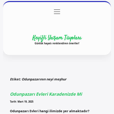
menüyü
Anasayfa
Gizlilik Politikası
Yasal Uyarı
aç
Hakkımızda
Keyifli Yaşam Tüyoları
Günlük hayatı renklendiren öneriler!
Etiket:
Odunpazarının neyi meşhur
Odunpazarı Evleri Karadenizde Mi
Tarih: Mart 19, 2025
Odunpazarı Evleri hangi ilimizde yer almaktadır?