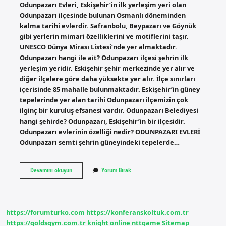
Odunpazarı Evleri, Eskişehir’in ilk yerleşim yeri olan
Odunpazarı ilçesinde bulunan Osmanlı döneminden
kalma tarihi evlerdir. Safranbolu, Beypazarı ve Göynük
gibi yerlerin mimari özelliklerini ve motiflerini taşır.
UNESCO Dünya Mirası Listesi’nde yer almaktadır.
Odunpazarı hangi ile ait? Odunpazarı ilçesi şehrin ilk
yerleşim yeridir. Eskişehir şehir merkezinde yer alır ve
diğer ilçelere göre daha yüksekte yer alır. İlçe sınırları
içerisinde 85 mahalle bulunmaktadır. Eskişehir’in güney
tepelerinde yer alan tarihi Odunpazarı ilçemizin çok
ilginç bir kuruluş efsanesi vardır. Odunpazarı Belediyesi
hangi şehirde? Odunpazarı, Eskişehir’in bir ilçesidir.
Odunpazarı evlerinin özelliği nedir? ODUNPAZARI EVLERİ
Odunpazarı semti şehrin güneyindeki tepelerde…
Odunpazarı
Devamını okuyun
Yorum Bırak
Evleri
Karadenizde
Mi
https://forumturko.com
https://konferanskoltuk.com.tr
https://goldsgym.com.tr
knight online
nttgame
Sitemap