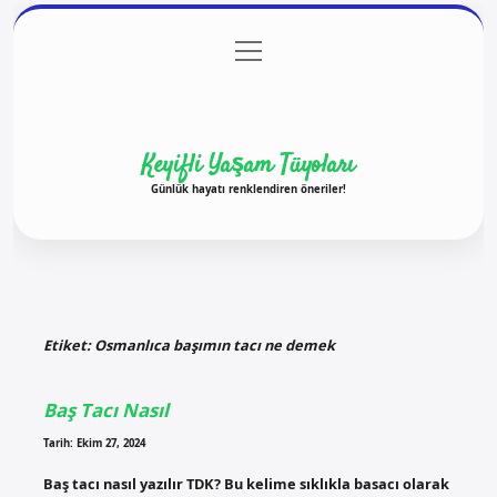
menüyü
Anasayfa
Gizlilik Politikası
Yasal Uyarı
aç
Hakkımızda
Keyifli Yaşam Tüyoları
Günlük hayatı renklendiren öneriler!
Etiket:
Osmanlıca başımın tacı ne demek
Baş Tacı Nasıl
Tarih: Ekim 27, 2024
Baş tacı nasıl yazılır TDK? Bu kelime sıklıkla basacı olarak