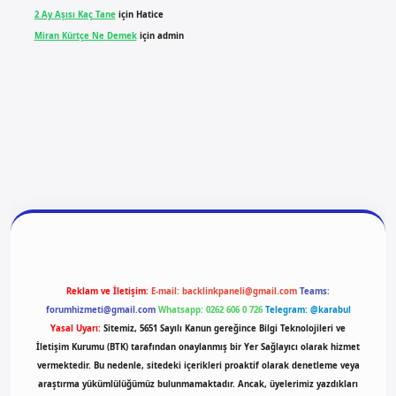
2 Ay Aşısı Kaç Tane
için
Hatice
Miran Kürtçe Ne Demek
için
admin
giriş
vdcasino giriş
betexper
Reklam ve İletişim:
E-mail:
backlinkpaneli@gmail.com
Teams:
forumhizmeti@gmail.com
Whatsapp: 0262 606 0 726
Telegram: @karabul
Yasal Uyarı:
Sitemiz, 5651 Sayılı Kanun gereğince Bilgi Teknolojileri ve
İletişim Kurumu (BTK) tarafından onaylanmış bir Yer Sağlayıcı olarak hizmet
vermektedir. Bu nedenle, sitedeki içerikleri proaktif olarak denetleme veya
araştırma yükümlülüğümüz bulunmamaktadır. Ancak, üyelerimiz yazdıkları