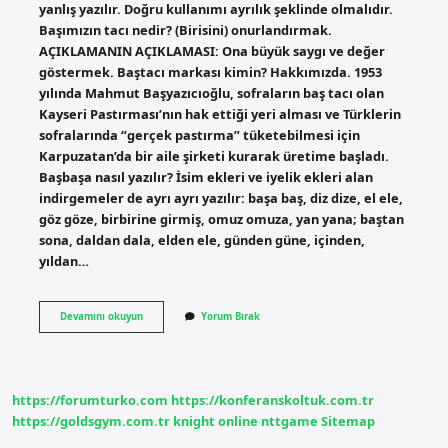
yanlış yazılır. Doğru kullanımı ayrılık şeklinde olmalıdır.
Başımızın tacı nedir? (Birisini) onurlandırmak.
AÇIKLAMANIN AÇIKLAMASI: Ona büyük saygı ve değer
göstermek. Baştacı markası kimin? Hakkımızda. 1953
yılında Mahmut Başyazıcıoğlu, sofraların baş tacı olan
Kayseri Pastırması’nın hak ettiği yeri alması ve Türklerin
sofralarında “gerçek pastırma” tüketebilmesi için
Karpuzatan’da bir aile şirketi kurarak üretime başladı.
Başbaşa nasıl yazılır? İsim ekleri ve iyelik ekleri alan
indirgemeler de ayrı ayrı yazılır: başa baş, diz dize, el ele,
göz göze, birbirine girmiş, omuz omuza, yan yana; baştan
sona, daldan dala, elden ele, günden güne, içinden,
yıldan…
Baş
Devamını okuyun
Yorum Bırak
Tacı
Nasıl
https://forumturko.com
https://konferanskoltuk.com.tr
https://goldsgym.com.tr
knight online
nttgame
Sitemap