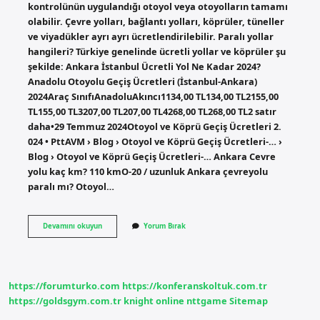
kontrolünün uygulandığı otoyol veya otoyolların tamamı
olabilir. Çevre yolları, bağlantı yolları, köprüler, tüneller
ve viyadükler ayrı ayrı ücretlendirilebilir. Paralı yollar
hangileri? Türkiye genelinde ücretli yollar ve köprüler şu
şekilde: Ankara İstanbul Ücretli Yol Ne Kadar 2024?
Anadolu Otoyolu Geçiş Ücretleri (İstanbul-Ankara)
2024Araç SınıfıAnadoluAkıncı1134,00 TL134,00 TL2155,00
TL155,00 TL3207,00 TL207,00 TL4268,00 TL268,00 TL2 satır
daha•29 Temmuz 2024Otoyol ve Köprü Geçiş Ücretleri 2.
024 • PttAVM › Blog › Otoyol ve Köprü Geçiş Ücretleri-… ›
Blog › Otoyol ve Köprü Geçiş Ücretleri-… Ankara Cevre
yolu kaç km? 110 kmO-20 / uzunluk Ankara çevreyolu
paralı mı? Otoyol…
Ankara
Devamını okuyun
Yorum Bırak
Çevre
Yolu
Ücretli
Mi
https://forumturko.com
https://konferanskoltuk.com.tr
https://goldsgym.com.tr
knight online
nttgame
Sitemap