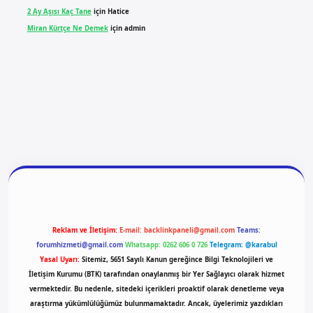
2 Ay Aşısı Kaç Tane
için
Hatice
Miran Kürtçe Ne Demek
için
admin
giriş
vdcasino giriş
betexper
Reklam ve İletişim:
E-mail:
backlinkpaneli@gmail.com
Teams:
forumhizmeti@gmail.com
Whatsapp: 0262 606 0 726
Telegram: @karabul
Yasal Uyarı:
Sitemiz, 5651 Sayılı Kanun gereğince Bilgi Teknolojileri ve
İletişim Kurumu (BTK) tarafından onaylanmış bir Yer Sağlayıcı olarak hizmet
vermektedir. Bu nedenle, sitedeki içerikleri proaktif olarak denetleme veya
araştırma yükümlülüğümüz bulunmamaktadır. Ancak, üyelerimiz yazdıkları