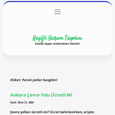
menüyü
Anasayfa
Gizlilik Politikası
Yasal Uyarı
aç
Hakkımızda
Keyifli Yaşam Tüyoları
Günlük hayatı renklendiren öneriler!
Etiket:
Paralı yollar hangileri
Ankara Çevre Yolu Ücretli Mi
Tarih: Ekim 21, 2024
Çevre yolları ücretli mi? Ücret belirlenirken, erişim