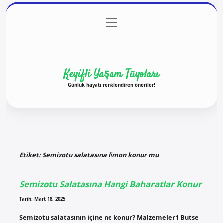
menüyü
Anasayfa
Gizlilik Politikası
Yasal Uyarı
aç
Hakkımızda
Keyifli Yaşam Tüyoları
Günlük hayatı renklendiren öneriler!
Etiket:
Semizotu salatasına limon konur mu
Semizotu Salatasına Hangi Baharatlar Konur
Tarih: Mart 18, 2025
Semizotu salatasının içine ne konur? Malzemeler1 Butse