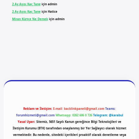
2 Ay Aşısı Kaç Tane
için
admin
2 Ay Aşısı Kaç Tane
için
Hatice
Miran Kürtçe Ne Demek
için
admin
ilbet yeni giriş
ilbet giriş
vdcasino giriş
betexper
Reklam ve İletişim:
E-mail:
backlinkpaneli@gmail.com
Teams:
forumhizmeti@gmail.com
Whatsapp: 0262 606 0 726
Telegram: @karabul
Yasal Uyarı:
Sitemiz, 5651 Sayılı Kanun gereğince Bilgi Teknolojileri ve
İletişim Kurumu (BTK) tarafından onaylanmış bir Yer Sağlayıcı olarak hizmet
vermektedir. Bu nedenle, sitedeki içerikleri proaktif olarak denetleme veya