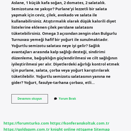
Aslane, 1 küçük kafa soğan, 2 domates, 2 salatalık.
Semizotuna ne yakışır? Purlane’yi lezzetli bir salata
yapmak için ceviz, çilek, avokado ve salata ile
kullanabilirsiniz. Atıştırmalık olarak düşük kalorili diyet
listelerine eklenen çilek perslane salatasını
tüketebilirsiniz. Omega 3 açısından zengin olan Bulgurlu
Turnuvası yemeği hafif bir yoğurt ile sunulmaktadır.
Yoğurtlu semizotu salatası neye iyi gelir? Sağlık
avantajları arasında kalp sağlığı desteği, sindirimi
düzenleme, bağışıklığın güçlendirilmesi ve cilt sağlığının
iyileştirilmesi yer alır. Diyetlerdeki ağırlığı kontrol etmek
için purlane, salata, çorba veya yoğurt karıştırılarak
tüketilebilir. Yoğurtlu semizotu salatasının yanına ne
gider? Yoğurt, fasulye-tarhana çorbası, etli…
Semizotu
Devamını okuyun
Yorum Bırak
Salatasına
Hangi
Baharatlar
Konur
https://forumturko.com
https://konferanskoltuk.com.tr
https://goldsgym.com.tr
knight online
nttgame
Sitemap