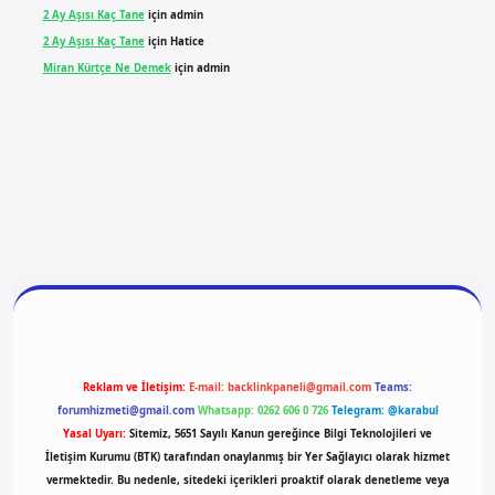
2 Ay Aşısı Kaç Tane
için
admin
2 Ay Aşısı Kaç Tane
için
Hatice
Miran Kürtçe Ne Demek
için
admin
giriş
vdcasino giriş
betexper
Reklam ve İletişim:
E-mail:
backlinkpaneli@gmail.com
Teams:
forumhizmeti@gmail.com
Whatsapp: 0262 606 0 726
Telegram: @karabul
Yasal Uyarı:
Sitemiz, 5651 Sayılı Kanun gereğince Bilgi Teknolojileri ve
İletişim Kurumu (BTK) tarafından onaylanmış bir Yer Sağlayıcı olarak hizmet
vermektedir. Bu nedenle, sitedeki içerikleri proaktif olarak denetleme veya