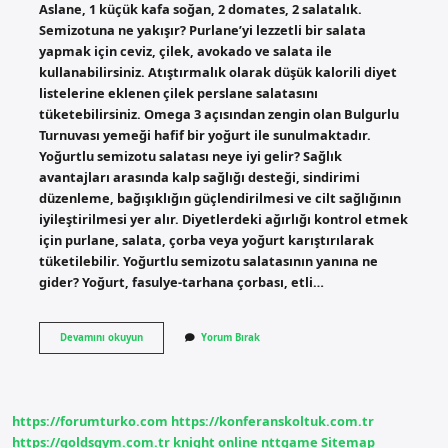
Aslane, 1 küçük kafa soğan, 2 domates, 2 salatalık.
Semizotuna ne yakışır? Purlane’yi lezzetli bir salata
yapmak için ceviz, çilek, avokado ve salata ile
kullanabilirsiniz. Atıştırmalık olarak düşük kalorili diyet
listelerine eklenen çilek perslane salatasını
tüketebilirsiniz. Omega 3 açısından zengin olan Bulgurlu
Turnuvası yemeği hafif bir yoğurt ile sunulmaktadır.
Yoğurtlu semizotu salatası neye iyi gelir? Sağlık
avantajları arasında kalp sağlığı desteği, sindirimi
düzenleme, bağışıklığın güçlendirilmesi ve cilt sağlığının
iyileştirilmesi yer alır. Diyetlerdeki ağırlığı kontrol etmek
için purlane, salata, çorba veya yoğurt karıştırılarak
tüketilebilir. Yoğurtlu semizotu salatasının yanına ne
gider? Yoğurt, fasulye-tarhana çorbası, etli…
Semizotu
Devamını okuyun
Yorum Bırak
Salatasına
Hangi
Baharatlar
Konur
https://forumturko.com
https://konferanskoltuk.com.tr
https://goldsgym.com.tr
knight online
nttgame
Sitemap