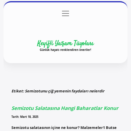
menüyü
Anasayfa
Gizlilik Politikası
Yasal Uyarı
aç
Hakkımızda
Keyifli Yaşam Tüyoları
Günlük hayatı renklendiren öneriler!
Etiket:
Semizotunu çiğ yemenin faydaları nelerdir
Semizotu Salatasına Hangi Baharatlar Konur
Tarih: Mart 18, 2025
Semizotu salatasının içine ne konur? Malzemeler1 Butse