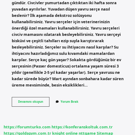
gündür. Civcivler yumurtadan çıktıktan iki hafta sonra
yuvadan ayrılırlar. Yuvadan düşen yavru serçe nasıl
beslenir? İlk aşamada dekstroz solüsyonu
kullanabilirsiniz. Yavru serçeler için veterinerinizin
önerdiği özel mamaları kullanabilirsiniz. Yavru serçeleri
civciv mamasını ıslatarak besleyebilirsiniz. Yavru serçeyi
bisküvi ve çeşitli tahılları ezip suyla karıştırarak
besleyebilirsiniz. Serçeler su ihtiyacını nasıl karşılar? Su
ihtiyacını hazırladığımız sulu kıvamdaki mamalardan
karşılar. Serçe kaç gün yaşar? Sokakta gördüğünüz bir ev
serçesinin (Passer domesticus) ortalama yaşam süresi 3
yıldır (genellikle 2-5 yıl kadar yaşarlar). Serçe yavrusu ne
kadar sürede büyür? Mart ayından sonbahara kadar süren
üreme mevsiminde, besin eksiklikleri…
Yavru
Devamını okuyun
Yorum Bırak
Serçe
Kaç
Günde
Büyür
https://forumturko.com
https://konferanskoltuk.com.tr
https://goldsgym.com.tr
knight online
nttgame
Sitemap