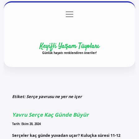
menüyü
Anasayfa
Gizlilik Politikası
Yasal Uyarı
aç
Hakkımızda
Keyifli Yaşam Tüyoları
Günlük hayatı renklendiren öneriler!
Etiket:
Serçe yavrusu ne yer ne içer
Yavru Serçe Kaç Günde Büyür
Tarih: Ekim 20, 2024
Serçeler kaç günde yuvadan uçar? Kuluçka süresi 11-12