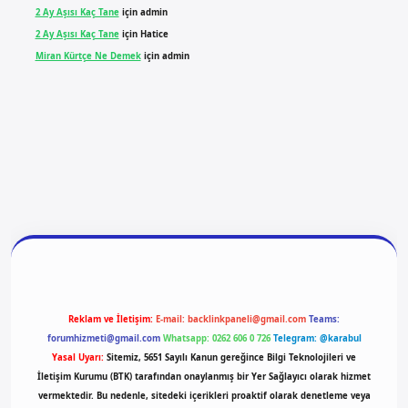
2 Ay Aşısı Kaç Tane
için
admin
2 Ay Aşısı Kaç Tane
için
Hatice
Miran Kürtçe Ne Demek
için
admin
giriş
vdcasino giriş
betexper
Reklam ve İletişim:
E-mail:
backlinkpaneli@gmail.com
Teams:
forumhizmeti@gmail.com
Whatsapp: 0262 606 0 726
Telegram: @karabul
Yasal Uyarı:
Sitemiz, 5651 Sayılı Kanun gereğince Bilgi Teknolojileri ve
İletişim Kurumu (BTK) tarafından onaylanmış bir Yer Sağlayıcı olarak hizmet
vermektedir. Bu nedenle, sitedeki içerikleri proaktif olarak denetleme veya