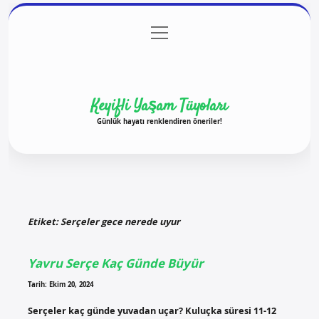
menüyü
Anasayfa
Gizlilik Politikası
Yasal Uyarı
aç
Hakkımızda
Keyifli Yaşam Tüyoları
Günlük hayatı renklendiren öneriler!
Etiket:
Serçeler gece nerede uyur
Yavru Serçe Kaç Günde Büyür
Tarih: Ekim 20, 2024
Serçeler kaç günde yuvadan uçar? Kuluçka süresi 11-12