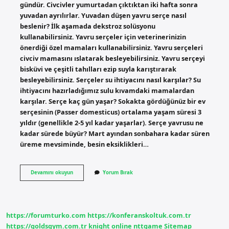
gündür. Civcivler yumurtadan çıktıktan iki hafta sonra
yuvadan ayrılırlar. Yuvadan düşen yavru serçe nasıl
beslenir? İlk aşamada dekstroz solüsyonu
kullanabilirsiniz. Yavru serçeler için veterinerinizin
önerdiği özel mamaları kullanabilirsiniz. Yavru serçeleri
civciv mamasını ıslatarak besleyebilirsiniz. Yavru serçeyi
bisküvi ve çeşitli tahılları ezip suyla karıştırarak
besleyebilirsiniz. Serçeler su ihtiyacını nasıl karşılar? Su
ihtiyacını hazırladığımız sulu kıvamdaki mamalardan
karşılar. Serçe kaç gün yaşar? Sokakta gördüğünüz bir ev
serçesinin (Passer domesticus) ortalama yaşam süresi 3
yıldır (genellikle 2-5 yıl kadar yaşarlar). Serçe yavrusu ne
kadar sürede büyür? Mart ayından sonbahara kadar süren
üreme mevsiminde, besin eksiklikleri…
Yavru
Devamını okuyun
Yorum Bırak
Serçe
Kaç
Günde
Büyür
https://forumturko.com
https://konferanskoltuk.com.tr
https://goldsgym.com.tr
knight online
nttgame
Sitemap