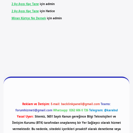
2 Ay Aşısı Kaç Tane
için
admin
2 Ay Aşısı Kaç Tane
için
Hatice
Miran Kürtçe Ne Demek
için
admin
ilbet yeni giriş
ilbet giriş
vdcasino giriş
betexper
Reklam ve İletişim:
E-mail:
backlinkpaneli@gmail.com
Teams:
forumhizmeti@gmail.com
Whatsapp: 0262 606 0 726
Telegram: @karabul
Yasal Uyarı:
Sitemiz, 5651 Sayılı Kanun gereğince Bilgi Teknolojileri ve
İletişim Kurumu (BTK) tarafından onaylanmış bir Yer Sağlayıcı olarak hizmet
vermektedir. Bu nedenle, sitedeki içerikleri proaktif olarak denetleme veya