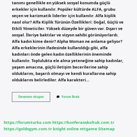
tanımı genellikle en yüksek sosyal konumda güçlü
erkekler için kullanılır. Popüler kültürde ALFA, grubu
seçen ve karizmatik liderler için kullanılır. Alfa kişilik
nasıl olur? Alfa Kişilik Türünün Özellikleri: Doğal, Güçlü ve
Etkili Yöneticiler. Yüksek düzeyde bir güven var. Dışarı ve
sosyal. İleriye baktılar ve vizyon sahibi görünüyorlardı.
Alfa kadın kime denir? Alpha Woman ne anlama geliyor?
Alfa erkeklerinin ifadesinde kullanıldığı gibi, alfa
kadınları önde gelen kadın özelliklerinin öneminde
kullanılır. Toplulukta ele alma yeteneğine sahip kadınlar,
yaşam amacına, güçlü iletişim becerilerine sahip
olduklarını, başarılı olmayı ve kendi kurallarına sahip
olduklarını belirlediler. Alfa karakteri…
Alfa
Devamını okuyun
Yorum Bırak
Kişi
Ne
Demek
https://forumturko.com
https://konferanskoltuk.com.tr
https://goldsgym.com.tr
knight online
nttgame
Sitemap