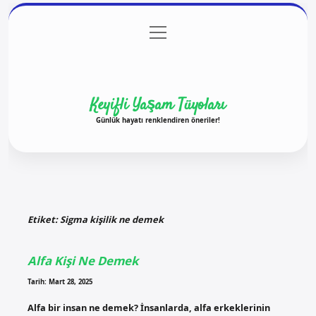
menüyü
Anasayfa
Gizlilik Politikası
Yasal Uyarı
aç
Hakkımızda
Keyifli Yaşam Tüyoları
Günlük hayatı renklendiren öneriler!
Etiket:
Sigma kişilik ne demek
Alfa Kişi Ne Demek
Tarih: Mart 28, 2025
Alfa bir insan ne demek? İnsanlarda, alfa erkeklerinin