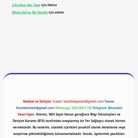
2 Ay Aşısı Kaç Tane
için
Hatice
Miran Kürtçe Ne Demek
için
admin
giriş
vdcasino giriş
betexper
Reklam ve İletişim:
E-mail:
backlinkpaneli@gmail.com
Teams:
forumhizmeti@gmail.com
Whatsapp: 0262 606 0 726
Telegram: @karabul
Yasal Uyarı:
Sitemiz, 5651 Sayılı Kanun gereğince Bilgi Teknolojileri ve
İletişim Kurumu (BTK) tarafından onaylanmış bir Yer Sağlayıcı olarak hizmet
vermektedir. Bu nedenle, sitedeki içerikleri proaktif olarak denetleme veya
araştırma yükümlülüğümüz bulunmamaktadır. Ancak, üyelerimiz yazdıkları