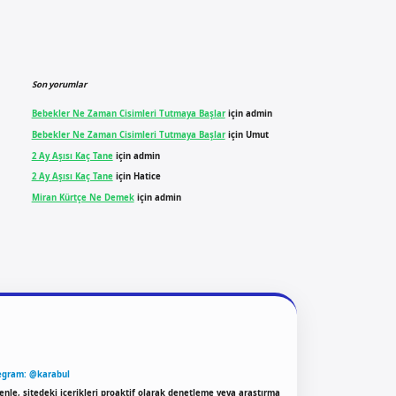
Son yorumlar
Bebekler Ne Zaman Cisimleri Tutmaya Başlar
için
admin
Bebekler Ne Zaman Cisimleri Tutmaya Başlar
için
Umut
2 Ay Aşısı Kaç Tane
için
admin
2 Ay Aşısı Kaç Tane
için
Hatice
Miran Kürtçe Ne Demek
için
admin
egram: @karabul
enle, sitedeki içerikleri proaktif olarak denetleme veya araştırma