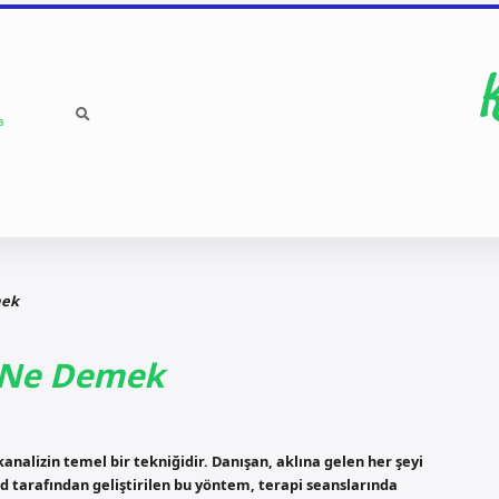
a
mek
a Ne Demek
alizin temel bir tekniğidir. Danışan, aklına gelen her şeyi
 tarafından geliştirilen bu yöntem, terapi seanslarında