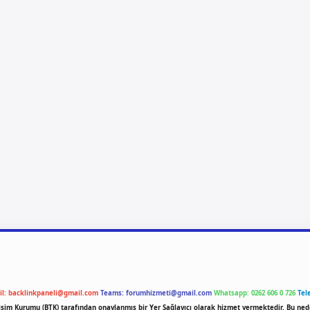
il:
backlinkpaneli@gmail.com
Teams:
forumhizmeti@gmail.com
Whatsapp: 0262 606 0 726
Tel
etişim Kurumu (BTK) tarafından onaylanmış bir Yer Sağlayıcı olarak hizmet vermektedir. Bu ned