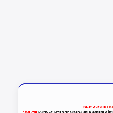
Reklam ve İletişim:
E-ma
Yasal Uyarı:
Sitemiz, 5651 Sayılı Kanun gereğince Bilgi Teknolojileri ve İl