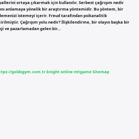
ayallerini ortaya çıkarmak için kullanılır. Serbest çağrışım nedir
sını anlamaya yönelik bir araştırma yöntemidir. Bu yöntem, bir
ylemenizi istemeyi içerir. Freud tarafından psikanalitik
lmiştir. Çağrışım yolu nedir? İlişkilendirme, bir olayın başka bir
oji ve pazarlamadan gelen bir…
ttps://goldsgym.com.tr
knight online
nttgame
Sitemap