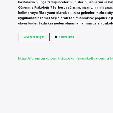
hastaların bilinçaltı düşüncelerini, hislerini, anılarını ve h
Öğrenme Psikolojisi? Serbest çağrışım, insan zihninin yapı
kelime veya fikre yanıt olarak aklınıza gelenleri hızlıca sö
uygulamanın temel taşı olarak tanımlanmış ve popülerleştiri
olaya birden fazla kez neden olması anlamına gelen psikol
Serbest
Devamını okuyun
Yorum Bırak
Çağrışım
Yoluyla
Ne
Demek
https://forumturko.com
https://konferanskoltuk.com.tr
h