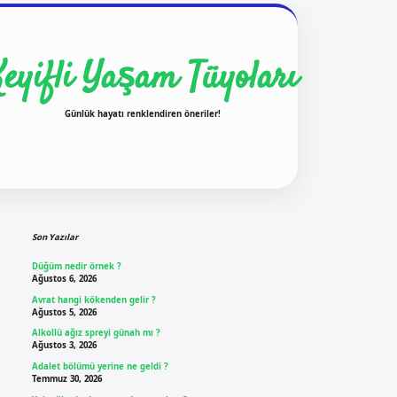
Keyifli Yaşam Tüyoları
Günlük hayatı renklendiren öneriler!
Sidebar
ilbet yeni giriş
ilbet g
Son Yazılar
Düğüm nedir örnek ?
Ağustos 6, 2026
Avrat hangi kökenden gelir ?
Ağustos 5, 2026
Alkollü ağız spreyi günah mı ?
Ağustos 3, 2026
Adalet bölümü yerine ne geldi ?
Temmuz 30, 2026