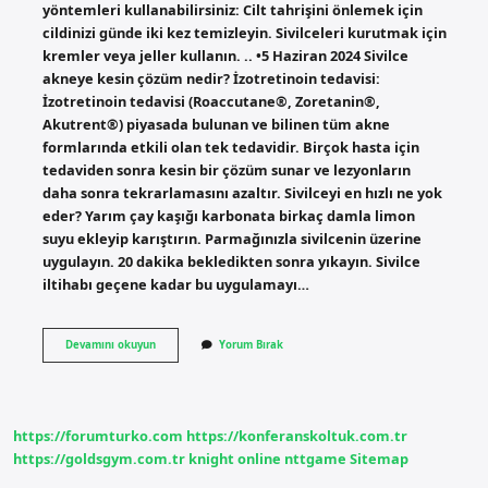
yöntemleri kullanabilirsiniz: Cilt tahrişini önlemek için
cildinizi günde iki kez temizleyin. Sivilceleri kurutmak için
kremler veya jeller kullanın. .. •5 Haziran 2024 Sivilce
akneye kesin çözüm nedir? İzotretinoin tedavisi:
İzotretinoin tedavisi (Roaccutane®, Zoretanin®,
Akutrent®) piyasada bulunan ve bilinen tüm akne
formlarında etkili olan tek tedavidir. Birçok hasta için
tedaviden sonra kesin bir çözüm sunar ve lezyonların
daha sonra tekrarlamasını azaltır. Sivilceyi en hızlı ne yok
eder? Yarım çay kaşığı karbonata birkaç damla limon
suyu ekleyip karıştırın. Parmağınızla sivilcenin üzerine
uygulayın. 20 dakika bekledikten sonra yıkayın. Sivilce
iltihabı geçene kadar bu uygulamayı…
Akneye
Devamını okuyun
Yorum Bırak
En
Iyi
Gelen
Nedir
https://forumturko.com
https://konferanskoltuk.com.tr
https://goldsgym.com.tr
knight online
nttgame
Sitemap