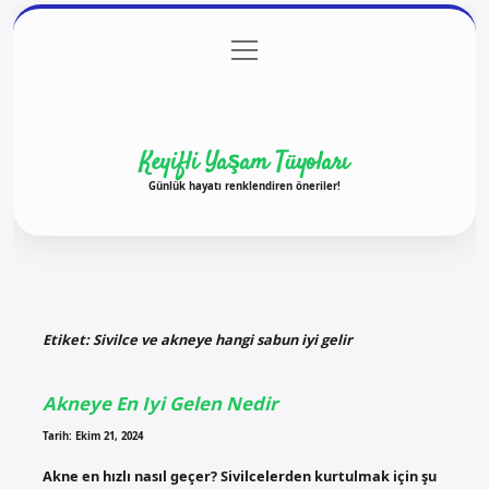
menüyü
Anasayfa
Gizlilik Politikası
Yasal Uyarı
aç
Hakkımızda
Keyifli Yaşam Tüyoları
Günlük hayatı renklendiren öneriler!
Etiket:
Sivilce ve akneye hangi sabun iyi gelir
Akneye En Iyi Gelen Nedir
Tarih: Ekim 21, 2024
Akne en hızlı nasıl geçer? Sivilcelerden kurtulmak için şu