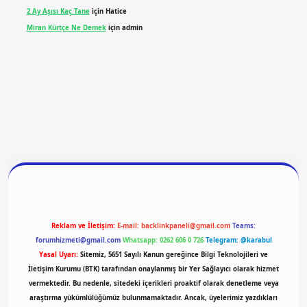
2 Ay Aşısı Kaç Tane
için
Hatice
Miran Kürtçe Ne Demek
için
admin
giriş
vdcasino giriş
betexper
Reklam ve İletişim:
E-mail:
backlinkpaneli@gmail.com
Teams:
forumhizmeti@gmail.com
Whatsapp: 0262 606 0 726
Telegram: @karabul
Yasal Uyarı:
Sitemiz, 5651 Sayılı Kanun gereğince Bilgi Teknolojileri ve
İletişim Kurumu (BTK) tarafından onaylanmış bir Yer Sağlayıcı olarak hizmet
vermektedir. Bu nedenle, sitedeki içerikleri proaktif olarak denetleme veya
araştırma yükümlülüğümüz bulunmamaktadır. Ancak, üyelerimiz yazdıkları