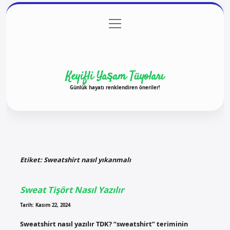
menüyü
Anasayfa
Gizlilik Politikası
Yasal Uyarı
aç
Hakkımızda
Keyifli Yaşam Tüyoları
Günlük hayatı renklendiren öneriler!
Etiket:
Sweatshirt nasıl yıkanmalı
Sweat Tişört Nasıl Yazılır
Tarih: Kasım 22, 2024
Sweatshirt nasıl yazılır TDK? “sweatshirt” teriminin