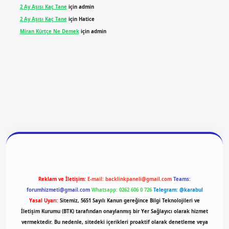
2 Ay Aşısı Kaç Tane
için
admin
2 Ay Aşısı Kaç Tane
için
Hatice
Miran Kürtçe Ne Demek
için
admin
ilbet yeni giriş
ilbet giriş
vdcasino giriş
betexper
Reklam ve İletişim:
E-mail:
backlinkpaneli@gmail.com
Teams:
forumhizmeti@gmail.com
Whatsapp: 0262 606 0 726
Telegram: @karabul
Yasal Uyarı:
Sitemiz, 5651 Sayılı Kanun gereğince Bilgi Teknolojileri ve
İletişim Kurumu (BTK) tarafından onaylanmış bir Yer Sağlayıcı olarak hizmet
vermektedir. Bu nedenle, sitedeki içerikleri proaktif olarak denetleme veya