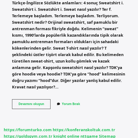
Türkçe-İngilizce Sözlükte anlamları: 4 sonuç Sweatshirt i.
Sweatshirt i. Sweatshirt i. Sweat nasıl yazılır? Ter f.
Terlemeye başladım. Terlemeye başladım. Terliyorum.
Sweatshirt nedir? Orijinal sweatshirt, saf pamuklu bir
antrenman forması fikriyle doğdu. Kelimenin “sweat”
kısmı, 1990’larda popülerlik kazandıklarında tipik olarak
pamuklu antrenman formaları oldukları için sahadaki
kökenlerinden gelir. Sweat T-shirt nasıl yazılır? T
şeklindeki üstler tişört olarak kabul edilir. Bu kelimeden
türetilen sweat-shirt, uzun kollu gömlek ve kazak
anlamına gelir. Kapşonlu sweatshirt nasıl yazılır? TDK’ya
göre hoodie veya hoodie? TDK’ya göre “hood” kelimesinin
doğru yazımı “hood”dur. Diğer yazılar yanlış kabul edilir.
Kravat nasıl yazılıyor?…
Sweat
Devamını okuyun
Yorum Bırak
Tişört
Nasıl
Yazılır
https://forumturko.com
https://konferanskoltuk.com.tr
https://goldsgym.com.tr
knight online
nttgame
Sitemap