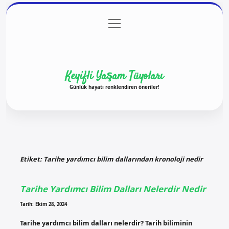
menüyü
Anasayfa
Gizlilik Politikası
Yasal Uyarı
aç
Hakkımızda
Keyifli Yaşam Tüyoları
Günlük hayatı renklendiren öneriler!
Etiket:
Tarihe yardımcı bilim dallarından kronoloji nedir
Tarihe Yardımcı Bilim Dalları Nelerdir Nedir
Tarih: Ekim 28, 2024
Tarihe yardımcı bilim dalları nelerdir? Tarih biliminin