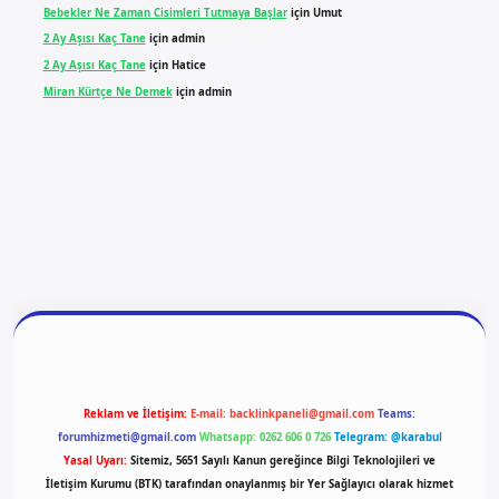
Bebekler Ne Zaman Cisimleri Tutmaya Başlar
için
Umut
2 Ay Aşısı Kaç Tane
için
admin
2 Ay Aşısı Kaç Tane
için
Hatice
Miran Kürtçe Ne Demek
için
admin
iriş
vdcasino giriş
betexper
Reklam ve İletişim:
E-mail:
backlinkpaneli@gmail.com
Teams:
forumhizmeti@gmail.com
Whatsapp: 0262 606 0 726
Telegram: @karabul
Yasal Uyarı:
Sitemiz, 5651 Sayılı Kanun gereğince Bilgi Teknolojileri ve
İletişim Kurumu (BTK) tarafından onaylanmış bir Yer Sağlayıcı olarak hizmet