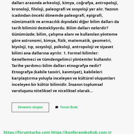
dalları arasında arkeoloji, kimya, coğrafya, antropoloji,
kronoloji, filoloji, paleografi ve sosyoloji yer alır. Yazının
icadından önceki dönemde paleografi, epigrafi,
nümizmatik ve armacılık dışındaki diğer bilim dalları da
tarih bilimini destekliyordu. Bilim dalları nelerdir?
Günümüzde; bilim, çalışma alanı ve kullanılan yönteme
göre astronomi, kimya, fizik, matematik, geometri,
biyoloji, tıp, sosyoloji, psikoloji, antropoloji ve siyaset
bilimi ana dallarına ayrılır. 1. Formel bilimler:
Genellemeci ve tümdengelimci yöntemler kullanılır.
Tarihe yardımcı bilim dalları etnografya nedir?
Etnografya (kabile tasviri, kavmiyat), kabileleri
karşılaştırma yoluyla inceleyen ve kültürel oluşumları
inceleyen bir kültür bilimidir. İnsanın toplumsal
varoluşunu niteliksel ve niceliksel olarak…
Tarihe
Devamını okuyun
Yorum Bırak
Yardımcı
Bilim
Dalları
Nelerdir
Nedir
https://forumturko.com
https://konferanskoltuk.com.tr