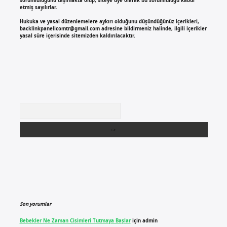
sorumluluğunu taşımakta olup, siteye üye olarak bu sorumluluğu kabul
etmiş sayılırlar.
Hukuka ve yasal düzenlemelere aykırı olduğunu düşündüğünüz içerikleri,
backlinkpanelicomtr@gmail.com
adresine bildirmeniz halinde, ilgili içerikler
yasal süre içerisinde sitemizden kaldırılacaktır.
Arama
Son yorumlar
Bebekler Ne Zaman Cisimleri Tutmaya Başlar
için
admin