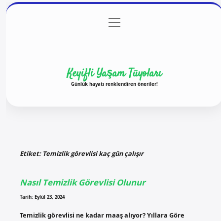
menüyü
Anasayfa
Gizlilik Politikası
Yasal Uyarı
aç
Hakkımızda
Keyifli Yaşam Tüyoları
Günlük hayatı renklendiren öneriler!
Etiket:
Temizlik görevlisi kaç gün çalışır
Nasıl Temizlik Görevlisi Olunur
Tarih: Eylül 23, 2024
Temizlik görevlisi ne kadar maaş alıyor? Yıllara Göre