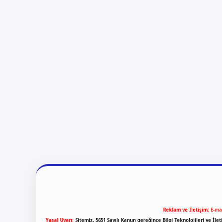
Reklam ve İletişim:
E-ma
Yasal Uyarı:
Sitemiz, 5651 Sayılı Kanun gereğince Bilgi Teknolojileri ve İl