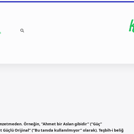
a
enzetmeden. Örneğin, “Ahmet bir Aslan gibidir” (“Güç”
çlü Orijinal” (“Bu tanıda kullanılmıyor” olarak). Teşbih-i beliğ