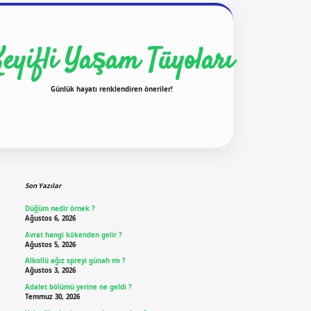
Keyifli Yaşam Tüyoları
Günlük hayatı renklendiren öneriler!
Sidebar
ilbet yeni giriş
ilbet g
Son Yazılar
Düğüm nedir örnek ?
Ağustos 6, 2026
Avrat hangi kökenden gelir ?
Ağustos 5, 2026
Alkollü ağız spreyi günah mı ?
Ağustos 3, 2026
Adalet bölümü yerine ne geldi ?
Temmuz 30, 2026