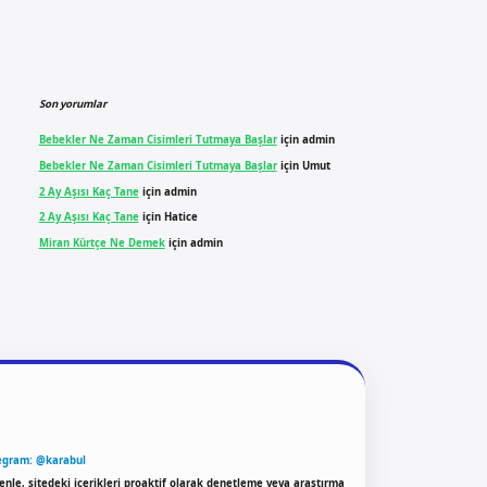
Son yorumlar
Bebekler Ne Zaman Cisimleri Tutmaya Başlar
için
admin
Bebekler Ne Zaman Cisimleri Tutmaya Başlar
için
Umut
2 Ay Aşısı Kaç Tane
için
admin
2 Ay Aşısı Kaç Tane
için
Hatice
Miran Kürtçe Ne Demek
için
admin
egram: @karabul
enle, sitedeki içerikleri proaktif olarak denetleme veya araştırma