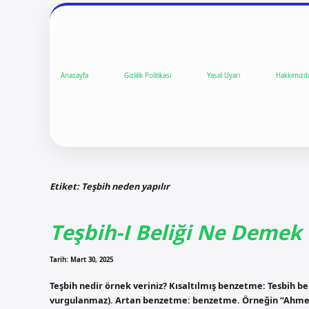
Anasayfa
Gizlilik Politikası
Yasal Uyarı
Hakkımızd
Etiket:
Teşbih neden yapılır
Teşbih-I Beliği Ne Demek
Tarih: Mart 30, 2025
Teşbih nedir örnek veriniz? Kısaltılmış benzetme: Tesbih b
vurgulanmaz). Artan benzetme: benzetme. Örneğin “Ahmet Gü