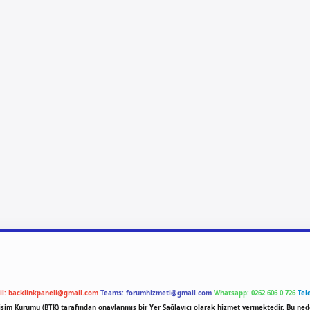
il:
backlinkpaneli@gmail.com
Teams:
forumhizmeti@gmail.com
Whatsapp: 0262 606 0 726
Tel
etişim Kurumu (BTK) tarafından onaylanmış bir Yer Sağlayıcı olarak hizmet vermektedir. Bu ned