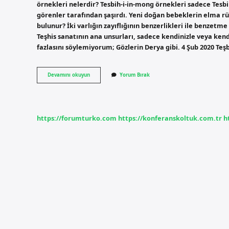
örnekleri nelerdir? Tesbih-i-in-mong örnekleri sadece Tesbih
görenler tarafından şaşırdı. Yeni doğan bebeklerin elma rüz
bulunur? İki varlığın zayıflığının benzerlikleri ile benzetme 
Teşhis sanatının ana unsurları, sadece kendinizle veya kendi
fazlasını söylemiyorum; Gözlerin Derya gibi. 4 Şub 2020 Teş
Teşbih-
Devamını okuyun
Yorum Bırak
I
Beliği
Ne
Demek
https://forumturko.com
https://konferanskoltuk.com.tr
h