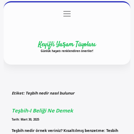
menüyü
Anasayfa
Gizlilik Politikası
Yasal Uyarı
aç
Hakkımızda
Keyifli Yaşam Tüyoları
Günlük hayatı renklendiren öneriler!
Etiket:
Teşbih nedir nasıl bulunur
Teşbih-I Beliği Ne Demek
Tarih: Mart 30, 2025
Teşbih nedir örnek veriniz? Kısaltılmış benzetme: Tesbih