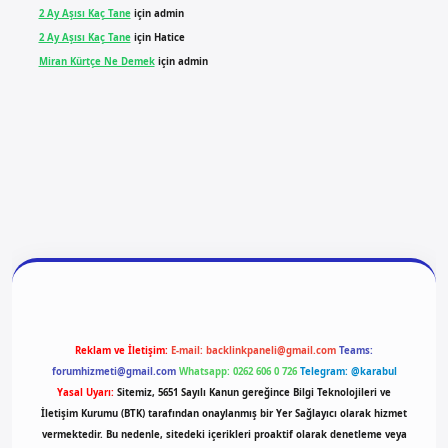
2 Ay Aşısı Kaç Tane
için
admin
2 Ay Aşısı Kaç Tane
için
Hatice
Miran Kürtçe Ne Demek
için
admin
giriş
vdcasino giriş
betexper
Reklam ve İletişim:
E-mail:
backlinkpaneli@gmail.com
Teams:
forumhizmeti@gmail.com
Whatsapp: 0262 606 0 726
Telegram: @karabul
Yasal Uyarı:
Sitemiz, 5651 Sayılı Kanun gereğince Bilgi Teknolojileri ve
İletişim Kurumu (BTK) tarafından onaylanmış bir Yer Sağlayıcı olarak hizmet
vermektedir. Bu nedenle, sitedeki içerikleri proaktif olarak denetleme veya