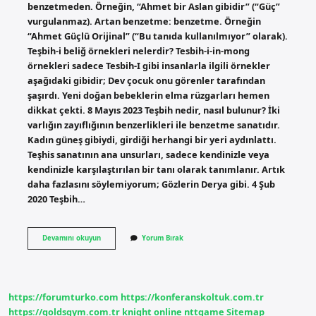
benzetmeden. Örneğin, “Ahmet bir Aslan gibidir” (“Güç”
vurgulanmaz). Artan benzetme: benzetme. Örneğin
“Ahmet Güçlü Orijinal” (“Bu tanıda kullanılmıyor” olarak).
Teşbih-i beliğ örnekleri nelerdir? Tesbih-i-in-mong
örnekleri sadece Tesbih-I gibi insanlarla ilgili örnekler
aşağıdaki gibidir; Dev çocuk onu görenler tarafından
şaşırdı. Yeni doğan bebeklerin elma rüzgarları hemen
dikkat çekti. 8 Mayıs 2023 Teşbih nedir, nasıl bulunur? İki
varlığın zayıflığının benzerlikleri ile benzetme sanatıdır.
Kadın güneş gibiydi, girdiği herhangi bir yeri aydınlattı.
Teşhis sanatının ana unsurları, sadece kendinizle veya
kendinizle karşılaştırılan bir tanı olarak tanımlanır. Artık
daha fazlasını söylemiyorum; Gözlerin Derya gibi. 4 Şub
2020 Teşbih…
Teşbih-
Devamını okuyun
Yorum Bırak
I
Beliği
Ne
Demek
https://forumturko.com
https://konferanskoltuk.com.tr
https://goldsgym.com.tr
knight online
nttgame
Sitemap