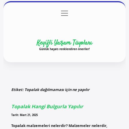
menüyü
Anasayfa
Gizlilik Politikası
Yasal Uyarı
aç
Hakkımızda
Keyifli Yaşam Tüyoları
Günlük hayatı renklendiren öneriler!
Etiket:
Topalak dağılmaması için ne yapılır
Topalak Hangi Bulgurla Yapılır
Tarih: Mart 21, 2025
Topalak malzemeleri nelerdir? Malzemeler nelerdir,