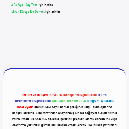
2 Ay Aşısı Kaç Tane
için
Hatice
Miran Kürtçe Ne Demek
için
admin
giriş
vdcasino giriş
betexper
Reklam ve İletişim:
E-mail:
backlinkpaneli@gmail.com
Teams:
forumhizmeti@gmail.com
Whatsapp: 0262 606 0 726
Telegram: @karabul
Yasal Uyarı:
Sitemiz, 5651 Sayılı Kanun gereğince Bilgi Teknolojileri ve
İletişim Kurumu (BTK) tarafından onaylanmış bir Yer Sağlayıcı olarak hizmet
vermektedir. Bu nedenle, sitedeki içerikleri proaktif olarak denetleme veya
araştırma yükümlülüğümüz bulunmamaktadır. Ancak, üyelerimiz yazdıkları