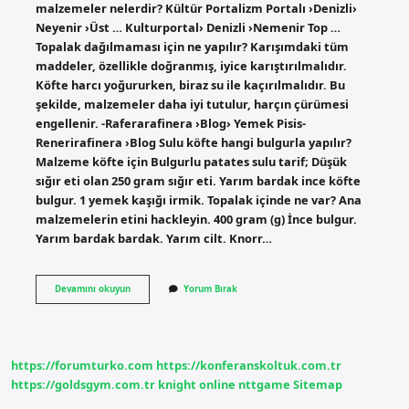
malzemeler nelerdir? Kültür Portalizm Portalı ›Denizli›
Neyenir ›Üst … Kulturportal› Denizli ›Nemenir Top …
Topalak dağılmaması için ne yapılır? Karışımdaki tüm
maddeler, özellikle doğranmış, iyice karıştırılmalıdır.
Köfte harcı yoğururken, biraz su ile kaçırılmalıdır. Bu
şekilde, malzemeler daha iyi tutulur, harçın çürümesi
engellenir. -Raferarafinera ›Blog› Yemek Pisis-
Renerirafinera ›Blog Sulu köfte hangi bulgurla yapılır?
Malzeme köfte için Bulgurlu patates sulu tarif; Düşük
sığır eti olan 250 gram sığır eti. Yarım bardak ince köfte
bulgur. 1 yemek kaşığı irmik. Topalak içinde ne var? Ana
malzemelerin etini hackleyin. 400 gram (g) İnce bulgur.
Yarım bardak bardak. Yarım cilt. Knorr…
Topalak
Devamını okuyun
Yorum Bırak
Hangi
Bulgurla
Yapılır
https://forumturko.com
https://konferanskoltuk.com.tr
https://goldsgym.com.tr
knight online
nttgame
Sitemap