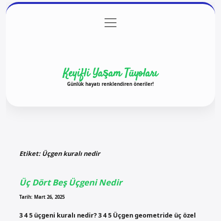
menüyü
Anasayfa
Gizlilik Politikası
Yasal Uyarı
aç
Hakkımızda
Keyifli Yaşam Tüyoları
Günlük hayatı renklendiren öneriler!
Etiket:
Üçgen kuralı nedir
Üç Dört Beş Üçgeni Nedir
Tarih: Mart 26, 2025
3 4 5 üçgeni kuralı nedir? 3 4 5 Üçgen geometride üç özel