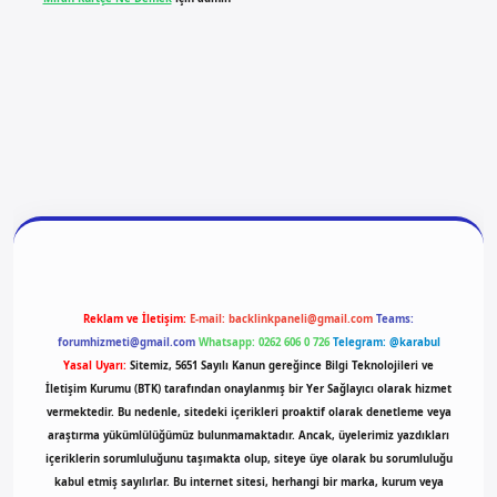
giriş
vdcasino giriş
betexper
Reklam ve İletişim:
E-mail:
backlinkpaneli@gmail.com
Teams:
forumhizmeti@gmail.com
Whatsapp: 0262 606 0 726
Telegram: @karabul
Yasal Uyarı:
Sitemiz, 5651 Sayılı Kanun gereğince Bilgi Teknolojileri ve
İletişim Kurumu (BTK) tarafından onaylanmış bir Yer Sağlayıcı olarak hizmet
vermektedir. Bu nedenle, sitedeki içerikleri proaktif olarak denetleme veya
araştırma yükümlülüğümüz bulunmamaktadır. Ancak, üyelerimiz yazdıkları
içeriklerin sorumluluğunu taşımakta olup, siteye üye olarak bu sorumluluğu
kabul etmiş sayılırlar. Bu internet sitesi, herhangi bir marka, kurum veya