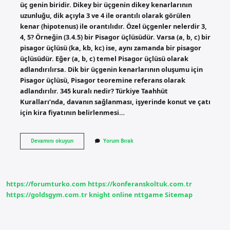
üç genin biridir. Dikey bir üçgenin dikey kenarlarının
uzunluğu, dik açıyla 3 ve 4 ile orantılı olarak görülen
kenar (hipotenus) ile orantılıdır. Özel üçgenler nelerdir 3,
4, 5? Örneğin (3.4.5) bir Pisagor üçlüsüdür. Varsa (a, b, c) bir
pisagor üçlüsü (ka, kb, kc) ise, aynı zamanda bir pisagor
üçlüsüdür. Eğer (a, b, c) temel Pisagor üçlüsü olarak
adlandırılırsa. Dik bir üçgenin kenarlarının oluşumu için
Pisagor üçlüsü, Pisagor teoremine referans olarak
adlandırılır. 345 kuralı nedir? Türkiye Taahhüt
Kuralları’nda, davanın sağlanması, işyerinde konut ve çatı
için kira fiyatının belirlenmesi…
Üç
Devamını okuyun
Yorum Bırak
Dört
Beş
Üçgeni
Nedir
https://forumturko.com
https://konferanskoltuk.com.tr
https://goldsgym.com.tr
knight online
nttgame
Sitemap