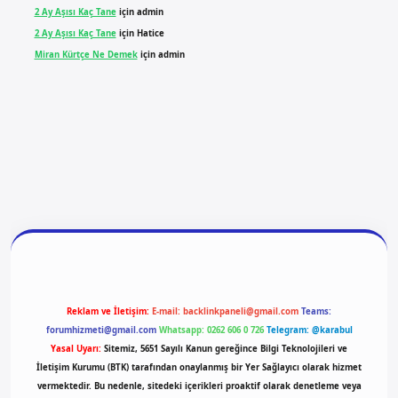
2 Ay Aşısı Kaç Tane
için
admin
2 Ay Aşısı Kaç Tane
için
Hatice
Miran Kürtçe Ne Demek
için
admin
iriş
vdcasino giriş
betexper
Reklam ve İletişim:
E-mail:
backlinkpaneli@gmail.com
Teams:
forumhizmeti@gmail.com
Whatsapp: 0262 606 0 726
Telegram: @karabul
Yasal Uyarı:
Sitemiz, 5651 Sayılı Kanun gereğince Bilgi Teknolojileri ve
İletişim Kurumu (BTK) tarafından onaylanmış bir Yer Sağlayıcı olarak hizmet
vermektedir. Bu nedenle, sitedeki içerikleri proaktif olarak denetleme veya