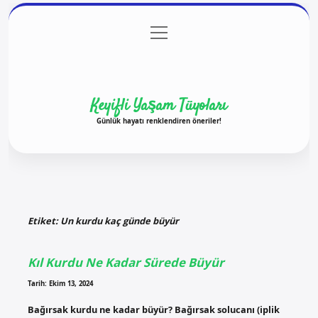
menüyü
Anasayfa
Gizlilik Politikası
Yasal Uyarı
aç
Hakkımızda
Keyifli Yaşam Tüyoları
Günlük hayatı renklendiren öneriler!
Etiket:
Un kurdu kaç günde büyür
Kıl Kurdu Ne Kadar Sürede Büyür
Tarih: Ekim 13, 2024
Bağırsak kurdu ne kadar büyür? Bağırsak solucanı (iplik