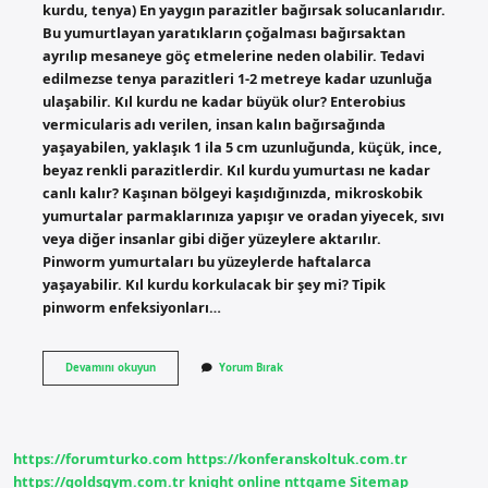
kurdu, tenya) En yaygın parazitler bağırsak solucanlarıdır.
Bu yumurtlayan yaratıkların çoğalması bağırsaktan
ayrılıp mesaneye göç etmelerine neden olabilir. Tedavi
edilmezse tenya parazitleri 1-2 metreye kadar uzunluğa
ulaşabilir. Kıl kurdu ne kadar büyük olur? Enterobius
vermicularis adı verilen, insan kalın bağırsağında
yaşayabilen, yaklaşık 1 ila 5 cm uzunluğunda, küçük, ince,
beyaz renkli parazitlerdir. Kıl kurdu yumurtası ne kadar
canlı kalır? Kaşınan bölgeyi kaşıdığınızda, mikroskobik
yumurtalar parmaklarınıza yapışır ve oradan yiyecek, sıvı
veya diğer insanlar gibi diğer yüzeylere aktarılır.
Pinworm yumurtaları bu yüzeylerde haftalarca
yaşayabilir. Kıl kurdu korkulacak bir şey mi? Tipik
pinworm enfeksiyonları…
Kıl
Devamını okuyun
Yorum Bırak
Kurdu
Ne
Kadar
Sürede
Büyür
https://forumturko.com
https://konferanskoltuk.com.tr
https://goldsgym.com.tr
knight online
nttgame
Sitemap