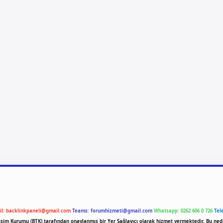
il:
backlinkpaneli@gmail.com
Teams:
forumhizmeti@gmail.com
Whatsapp: 0262 606 0 726
Tel
etişim Kurumu (BTK) tarafından onaylanmış bir Yer Sağlayıcı olarak hizmet vermektedir. Bu ned