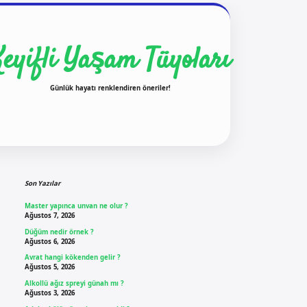
Keyifli Yaşam Tüyoları
Günlük hayatı renklendiren öneriler!
Sidebar
ilbet yeni giriş
ilbet g
Son Yazılar
Master yapınca unvan ne olur ?
Ağustos 7, 2026
Düğüm nedir örnek ?
Ağustos 6, 2026
Avrat hangi kökenden gelir ?
Ağustos 5, 2026
Alkollü ağız spreyi günah mı ?
Ağustos 3, 2026