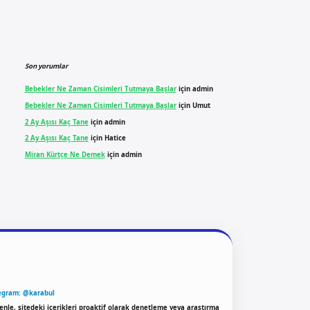
Son yorumlar
Bebekler Ne Zaman Cisimleri Tutmaya Başlar
için
admin
Bebekler Ne Zaman Cisimleri Tutmaya Başlar
için
Umut
2 Ay Aşısı Kaç Tane
için
admin
2 Ay Aşısı Kaç Tane
için
Hatice
Miran Kürtçe Ne Demek
için
admin
egram: @karabul
enle, sitedeki içerikleri proaktif olarak denetleme veya araştırma