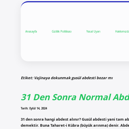
Anasayfa
Gizlilik Politikası
Yasal Uyarı
Hakkımızd
Etiket:
Vajinaya dokunmak gusül abdesti bozar mı
31 Den Sonra Normal Abde
Tarih: Eylül 14, 2024
31 den sonra hangi abdest alınır? Gusül abdesti yani tam 
demektir. Buna Taharet-i Kübra (büyük arınma) denir. Abdest