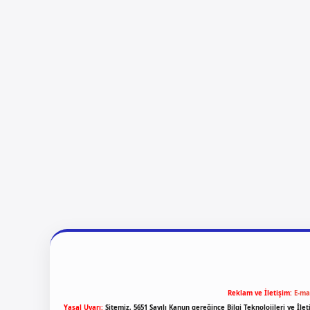
Reklam ve İletişim:
E-ma
Yasal Uyarı:
Sitemiz, 5651 Sayılı Kanun gereğince Bilgi Teknolojileri ve İl