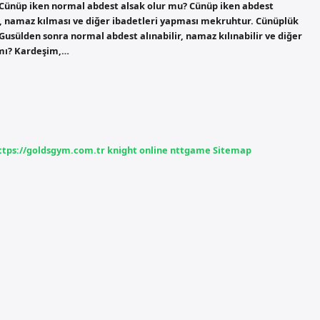
r. Cünüp iken normal abdest alsak olur mu? Cünüp iken abdest
ı, namaz kılması ve diğer ibadetleri yapması mekruhtur. Cünüplük
 Gusülden sonra normal abdest alınabilir, namaz kılınabilir ve diğer
r mı? Kardeşim,…
ttps://goldsgym.com.tr
knight online
nttgame
Sitemap