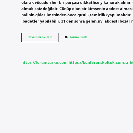
olarak vücudun her bir parçası dikkatlice yıkanarak alını
almak caiz değildir. Cünüp olan bir kimsenin abdest almas
halinin giderilmesinden önce gusül (temizlik) yapılmalıdır.
ibadetler yapılabilir. 31 den sonra gelen sıvı abdesti boza
31
Devamını okuyun
Yorum Bırak
Den
Sonra
Normal
Abdest
Alınır
https://forumturko.com
https://konferanskoltuk.com.tr
h
Mı