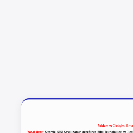
Reklam ve İletişim:
E-ma
Yasal Uyarı:
Sitemiz, 5651 Sayılı Kanun gereğince Bilgi Teknolojileri ve İl