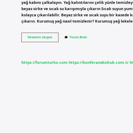
yağ kabını çalkalayın. Yağ kalıntılarını çelik yünle temizley
beyaz sirke ve sıcak su karışımıyla çıkarın Sıcak suyun yum
kolayca çıkarılabilir. Beyaz sirke ve sıcak suyu bir kasede kar
çıkarın. Kurumuş yağ nasıl temizlenir? Kurumuş yağ lekeler
Yapışmış
Devamını okuyun
Yorum Bırak
Yağ
Nasıl
Temizlenir
https://forumturko.com
https://konferanskoltuk.com.tr
h