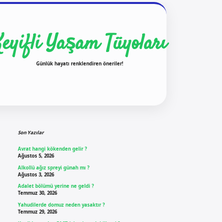
Keyifli Yaşam Tüyoları
Günlük hayatı renklendiren öneriler!
Sidebar
ilbet yeni giriş
ilbet g
Son Yazılar
Avrat hangi kökenden gelir ?
Ağustos 5, 2026
Alkollü ağız spreyi günah mı ?
Ağustos 3, 2026
Adalet bölümü yerine ne geldi ?
Temmuz 30, 2026
Yahudilerde domuz neden yasaktır ?
Temmuz 29, 2026