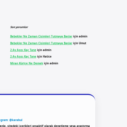
Son yorumlar
Bebekler Ne Zaman Cisimleri Tutmaya Başlar
için
admin
Bebekler Ne Zaman Cisimleri Tutmaya Başlar
için
Umut
2 Ay Aşısı Kaç Tane
için
admin
2 Ay Aşısı Kaç Tane
için
Hatice
Miran Kürtçe Ne Demek
için
admin
egram: @karabul
enle, sitedeki içerikleri proaktif olarak denetleme veya araştırma