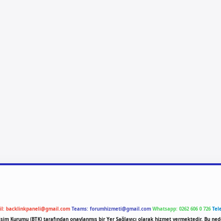
il:
backlinkpaneli@gmail.com
Teams:
forumhizmeti@gmail.com
Whatsapp: 0262 606 0 726
Tel
etişim Kurumu (BTK) tarafından onaylanmış bir Yer Sağlayıcı olarak hizmet vermektedir. Bu ned