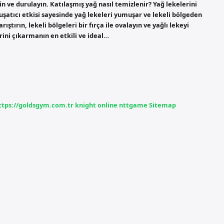
in ve durulayın. Katılaşmış yağ nasıl temizlenir? Yağ lekelerini
uşatıcı etkisi sayesinde yağ lekeleri yumuşar ve lekeli bölgeden
ıştırın, lekeli bölgeleri bir fırça ile ovalayın ve yağlı lekeyi
ini çıkarmanın en etkili ve ideal…
ttps://goldsgym.com.tr
knight online
nttgame
Sitemap