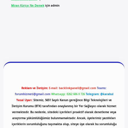
Miran Kürtçe Ne Demek
için
admin
et giriş
vdcasino giriş
betexper
Reklam ve İletişim:
E-mail:
backlinkpaneli@gmail.com
Teams:
forumhizmeti@gmail.com
Whatsapp: 0262 606 0 726
Telegram: @karabul
Yasal Uyarı:
Sitemiz, 5651 Sayılı Kanun gereğince Bilgi Teknolojileri ve
İletişim Kurumu (BTK) tarafından onaylanmış bir Yer Sağlayıcı olarak hizmet
vermektedir. Bu nedenle, sitedeki içerikleri proaktif olarak denetleme veya
araştırma yükümlülüğümüz bulunmamaktadır. Ancak, üyelerimiz yazdıkları
içeriklerin sorumluluğunu taşımakta olup, siteye üye olarak bu sorumluluğu