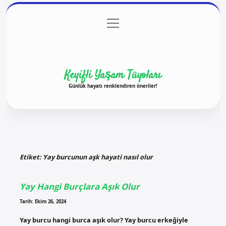
menüyü
Anasayfa
Gizlilik Politikası
Yasal Uyarı
aç
Hakkımızda
Keyifli Yaşam Tüyoları
Günlük hayatı renklendiren öneriler!
Etiket:
Yay burcunun aşk hayati nasıl olur
Yay Hangi Burçlara Aşık Olur
Tarih: Ekim 26, 2024
Yay burcu hangi burca aşık olur? Yay burcu erkeğiyle