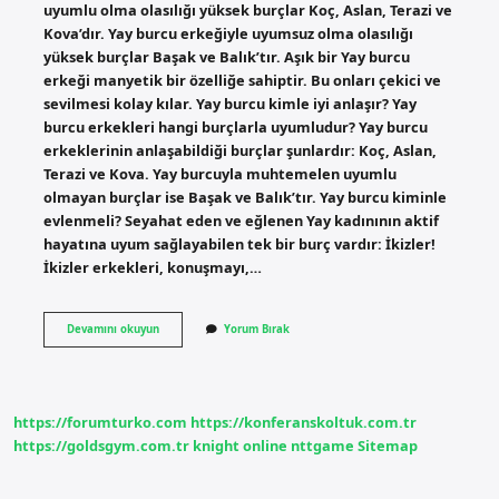
uyumlu olma olasılığı yüksek burçlar Koç, Aslan, Terazi ve
Kova’dır. Yay burcu erkeğiyle uyumsuz olma olasılığı
yüksek burçlar Başak ve Balık’tır. Aşık bir Yay burcu
erkeği manyetik bir özelliğe sahiptir. Bu onları çekici ve
sevilmesi kolay kılar. Yay burcu kimle iyi anlaşır? Yay
burcu erkekleri hangi burçlarla uyumludur? Yay burcu
erkeklerinin anlaşabildiği burçlar şunlardır: Koç, Aslan,
Terazi ve Kova. Yay burcuyla muhtemelen uyumlu
olmayan burçlar ise Başak ve Balık’tır. Yay burcu kiminle
evlenmeli? Seyahat eden ve eğlenen Yay kadınının aktif
hayatına uyum sağlayabilen tek bir burç vardır: İkizler!
İkizler erkekleri, konuşmayı,…
Yay
Devamını okuyun
Yorum Bırak
Hangi
Burçlara
Aşık
Olur
https://forumturko.com
https://konferanskoltuk.com.tr
https://goldsgym.com.tr
knight online
nttgame
Sitemap