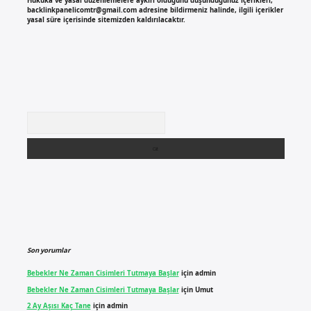
Hukuka ve yasal düzenlemelere aykırı olduğunu düşündüğünüz içerikleri,
backlinkpanelicomtr@gmail.com
adresine bildirmeniz halinde, ilgili içerikler
yasal süre içerisinde sitemizden kaldırılacaktır.
Arama
Son yorumlar
Bebekler Ne Zaman Cisimleri Tutmaya Başlar
için
admin
Bebekler Ne Zaman Cisimleri Tutmaya Başlar
için
Umut
2 Ay Aşısı Kaç Tane
için
admin