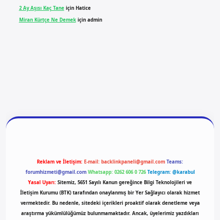
2 Ay Aşısı Kaç Tane
için
Hatice
Miran Kürtçe Ne Demek
için
admin
ilbet yeni giriş
ilbet giriş
vdcasino giriş
betexper
Reklam ve İletişim:
E-mail:
backlinkpaneli@gmail.com
Teams:
forumhizmeti@gmail.com
Whatsapp: 0262 606 0 726
Telegram: @karabul
Yasal Uyarı:
Sitemiz, 5651 Sayılı Kanun gereğince Bilgi Teknolojileri ve
İletişim Kurumu (BTK) tarafından onaylanmış bir Yer Sağlayıcı olarak hizmet
vermektedir. Bu nedenle, sitedeki içerikleri proaktif olarak denetleme veya
araştırma yükümlülüğümüz bulunmamaktadır. Ancak, üyelerimiz yazdıkları