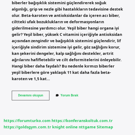
biberler bağışıklık sistemini güçlendirerek soğuk
algınlığı, grip ve nezle gibi hastalıkların tedavisine destek
olur. Beta-karoten ve antioksidanlar da içeren acı biber,
ciltteki ufak bozuklukların ve deformasyonların
giderilmesine yardımcı olur. Yeşil biber hangi organa iyi
gelir? Yeşil biber, yüksek C vitamini içeriğiyle antioksidan
açısından zengindir ve bağışıklık sistemini güçlendirir, lif
içeriğiyle sindirim sistemine iyi gelir, göz sağlığını korur,
kan şekerini dengeler, kalp sağlığını destekler, artrit
ağrılarını hafifletebilir ve cilt deformitelerini önleyebilir.
Hangi biber daha faydalı? Bu nedenle kırmızı biberler
yeşil biberlere göre yaklaşık 11 kat daha fazla beta-
karoten ve 1,5 kat…
Sivri
Devamını okuyun
Yorum Bırak
Biber
Faydaları
Nelerdir
https://forumturko.com
https://konferanskoltuk.com.tr
https://goldsgym.com.tr
knight online
nttgame
Sitemap