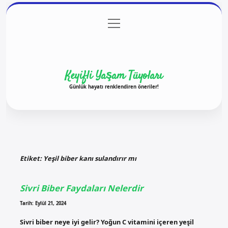
menüyü
Anasayfa
Gizlilik Politikası
Yasal Uyarı
aç
Hakkımızda
Keyifli Yaşam Tüyoları
Günlük hayatı renklendiren öneriler!
Etiket:
Yeşil biber kanı sulandırır mı
Sivri Biber Faydaları Nelerdir
Tarih: Eylül 21, 2024
Sivri biber neye iyi gelir? Yoğun C vitamini içeren yeşil