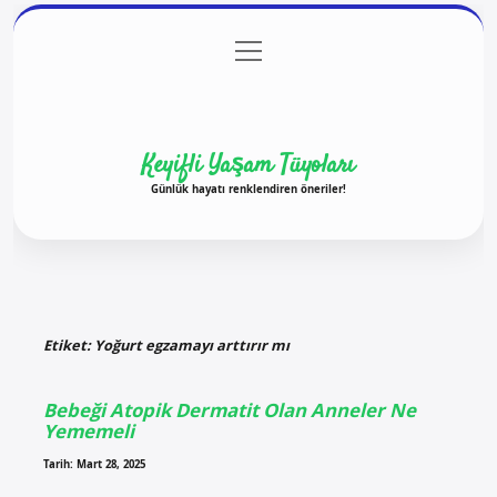
menüyü
Anasayfa
Gizlilik Politikası
Yasal Uyarı
aç
Hakkımızda
Keyifli Yaşam Tüyoları
Günlük hayatı renklendiren öneriler!
Etiket:
Yoğurt egzamayı arttırır mı
Bebeği Atopik Dermatit Olan Anneler Ne
Yememeli
Tarih: Mart 28, 2025