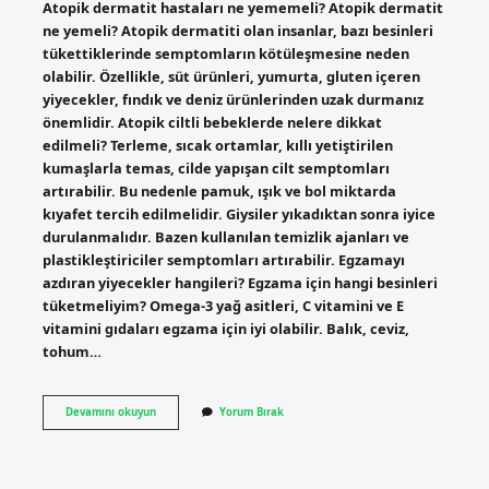
Atopik dermatit hastaları ne yememeli? Atopik dermatit
ne yemeli? Atopik dermatiti olan insanlar, bazı besinleri
tükettiklerinde semptomların kötüleşmesine neden
olabilir. Özellikle, süt ürünleri, yumurta, gluten içeren
yiyecekler, fındık ve deniz ürünlerinden uzak durmanız
önemlidir. Atopik ciltli bebeklerde nelere dikkat
edilmeli? Terleme, sıcak ortamlar, kıllı yetiştirilen
kumaşlarla temas, cilde yapışan cilt semptomları
artırabilir. Bu nedenle pamuk, ışık ve bol miktarda
kıyafet tercih edilmelidir. Giysiler yıkadıktan sonra iyice
durulanmalıdır. Bazen kullanılan temizlik ajanları ve
plastikleştiriciler semptomları artırabilir. Egzamayı
azdıran yiyecekler hangileri? Egzama için hangi besinleri
tüketmeliyim? Omega-3 yağ asitleri, C vitamini ve E
vitamini gıdaları egzama için iyi olabilir. Balık, ceviz,
tohum…
Bebeği
Devamını okuyun
Yorum Bırak
Atopik
Dermatit
Olan
Anneler
Ne