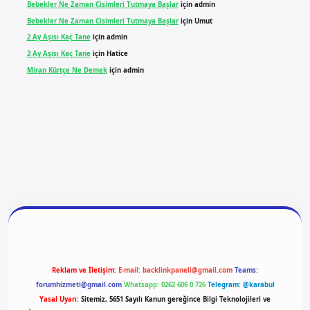
Bebekler Ne Zaman Cisimleri Tutmaya Başlar
için
admin
Bebekler Ne Zaman Cisimleri Tutmaya Başlar
için
Umut
2 Ay Aşısı Kaç Tane
için
admin
2 Ay Aşısı Kaç Tane
için
Hatice
Miran Kürtçe Ne Demek
için
admin
giriş
vdcasino giriş
betexper
Reklam ve İletişim:
E-mail:
backlinkpaneli@gmail.com
Teams:
forumhizmeti@gmail.com
Whatsapp: 0262 606 0 726
Telegram: @karabul
Yasal Uyarı:
Sitemiz, 5651 Sayılı Kanun gereğince Bilgi Teknolojileri ve