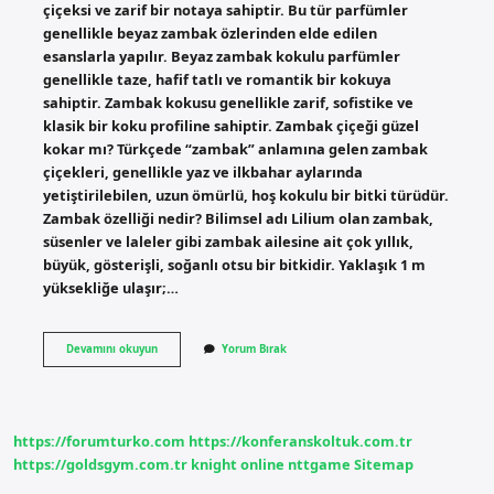
çiçeksi ve zarif bir notaya sahiptir. Bu tür parfümler
genellikle beyaz zambak özlerinden elde edilen
esanslarla yapılır. Beyaz zambak kokulu parfümler
genellikle taze, hafif tatlı ve romantik bir kokuya
sahiptir. Zambak kokusu genellikle zarif, sofistike ve
klasik bir koku profiline sahiptir. Zambak çiçeği güzel
kokar mı? Türkçede “zambak” anlamına gelen zambak
çiçekleri, genellikle yaz ve ilkbahar aylarında
yetiştirilebilen, uzun ömürlü, hoş kokulu bir bitki türüdür.
Zambak özelliği nedir? Bilimsel adı Lilium olan zambak,
süsenler ve laleler gibi zambak ailesine ait çok yıllık,
büyük, gösterişli, soğanlı otsu bir bitkidir. Yaklaşık 1 m
yüksekliğe ulaşır;…
Zambak
Devamını okuyun
Yorum Bırak
Nasıl
Bir
Koku
https://forumturko.com
https://konferanskoltuk.com.tr
https://goldsgym.com.tr
knight online
nttgame
Sitemap