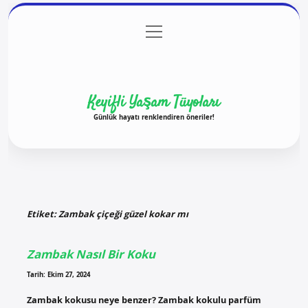
menüyü
Anasayfa
Gizlilik Politikası
Yasal Uyarı
aç
Hakkımızda
Keyifli Yaşam Tüyoları
Günlük hayatı renklendiren öneriler!
Etiket:
Zambak çiçeği güzel kokar mı
Zambak Nasıl Bir Koku
Tarih: Ekim 27, 2024
Zambak kokusu neye benzer? Zambak kokulu parfüm