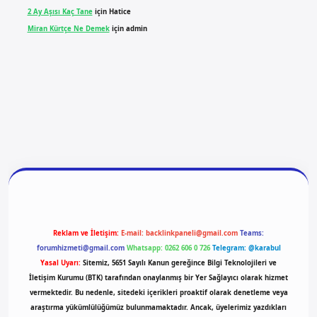
2 Ay Aşısı Kaç Tane
için
Hatice
Miran Kürtçe Ne Demek
için
admin
giriş
vdcasino giriş
betexper
Reklam ve İletişim:
E-mail:
backlinkpaneli@gmail.com
Teams:
forumhizmeti@gmail.com
Whatsapp: 0262 606 0 726
Telegram: @karabul
Yasal Uyarı:
Sitemiz, 5651 Sayılı Kanun gereğince Bilgi Teknolojileri ve
İletişim Kurumu (BTK) tarafından onaylanmış bir Yer Sağlayıcı olarak hizmet
vermektedir. Bu nedenle, sitedeki içerikleri proaktif olarak denetleme veya
araştırma yükümlülüğümüz bulunmamaktadır. Ancak, üyelerimiz yazdıkları