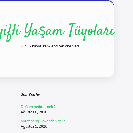
yifli Yaşam Tüyoları
Günlük hayatı renklendiren öneriler!
Sidebar
ilbet yeni giriş
ilbet giriş
vdcasino giriş
betexper
Son Yazılar
Düğüm nedir örnek ?
Ağustos 6, 2026
Avrat hangi kökenden gelir ?
Ağustos 5, 2026