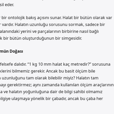
il eder.
bir ontolojik bakış açısını sunar. Halat bir bütün olarak var
ler vardır. Halatın uzunluğu sorusunu sormak, sadece bir
anındaki yerini ve parçalarının birbirine nasıl bağlı
ek bir bütün oluşturduğunun bir simgesidir.
çümün Doğası
r felsefe dalıdır. “1 kg 10 mm halat kaç metredir?” sorusuna
liklerini bilmemiz gerekir. Ancak bu basit ölçüm bile
ın uzunluğunu tam olarak bilebilir miyiz? Halatın tam
yı gerektirmez; aynı zamanda kullanılan ölçüm araçlarının
a ve halatın yoğunluğuna dair de bilgi sahibi olmamız
ilgiye ulaşmaya yönelik bir çabadır, ancak bu çaba her