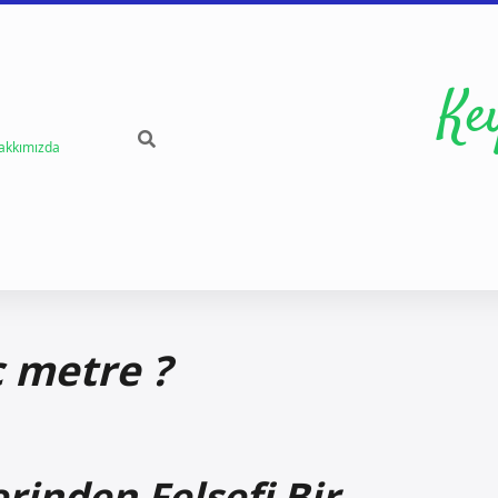
Ke
akkımızda
 metre ?
rinden Felsefi Bir