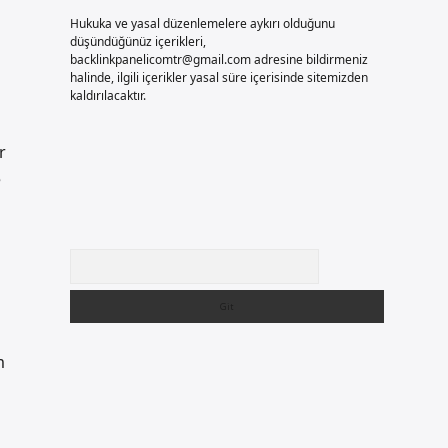
Hukuka ve yasal düzenlemelere aykırı olduğunu
düşündüğünüz içerikleri,
backlinkpanelicomtr@gmail.com
adresine bildirmeniz
halinde, ilgili içerikler yasal süre içerisinde sitemizden
kaldırılacaktır.
r
e
Arama
m