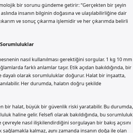
olojik bir sorunu gündeme getirir: “Gerçekten bir şeyin
 aslında insanın bilginin doğasına ve ulaşılabilirliğine dair
çıkarım ve sonuç çıkarma işlemidir ve her çıkarımda belirli
i Sorumluluklar
o nesnenin nasıl kullanılması gerektiğini sorgular. 1 kg 10 mm
ağlamlarda farklı anlamlar taşır. Etik açıdan bakıldığında, bir
 dayalı olarak sorumluluklar doğurur. Halat bir inşaatta,
anılabilir. Her durumda, halatın doğru şekilde
n bir halat, büyük bir güvenlik riski yaratabilir. Bu durumda,
luk haline gelir. Felsefi olarak bakıldığında, bu sorumluluk
e çevreyle nasıl ilişkilendirdiğini sorgulayan bir bakış açısını
ik sağlamakla kalmaz, aynı zamanda insanın doğa ile olan