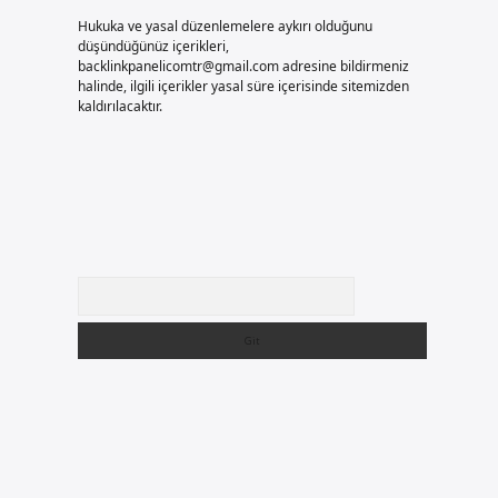
Hukuka ve yasal düzenlemelere aykırı olduğunu
düşündüğünüz içerikleri,
backlinkpanelicomtr@gmail.com
adresine bildirmeniz
halinde, ilgili içerikler yasal süre içerisinde sitemizden
kaldırılacaktır.
Arama