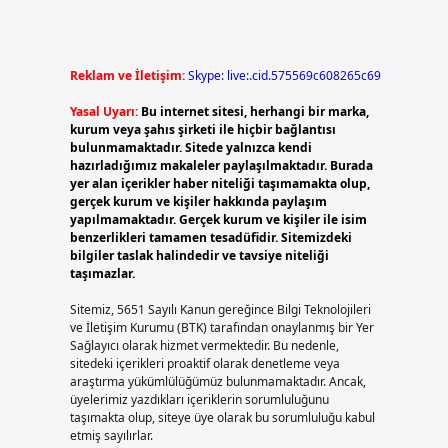
Reklam ve İletişim:
Skype: live:.cid.575569c608265c69
Yasal Uyarı:
Bu internet sitesi, herhangi bir marka,
kurum veya şahıs şirketi ile hiçbir bağlantısı
bulunmamaktadır. Sitede yalnızca kendi
hazırladığımız makaleler paylaşılmaktadır. Burada
yer alan içerikler haber niteliği taşımamakta olup,
gerçek kurum ve kişiler hakkında paylaşım
yapılmamaktadır. Gerçek kurum ve kişiler ile isim
benzerlikleri tamamen tesadüfidir. Sitemizdeki
bilgiler taslak halindedir ve tavsiye niteliği
taşımazlar.
Sitemiz, 5651 Sayılı Kanun gereğince Bilgi Teknolojileri
ve İletişim Kurumu (BTK) tarafından onaylanmış bir Yer
Sağlayıcı olarak hizmet vermektedir. Bu nedenle,
sitedeki içerikleri proaktif olarak denetleme veya
araştırma yükümlülüğümüz bulunmamaktadır. Ancak,
üyelerimiz yazdıkları içeriklerin sorumluluğunu
taşımakta olup, siteye üye olarak bu sorumluluğu kabul
etmiş sayılırlar.