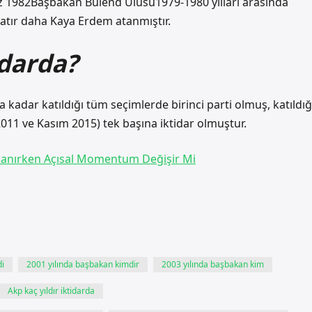
z 1982Başbakan Bülend Ulusu1979-1980 yılları arasında
atır daha Kaya Erdem atanmıştır.
idarda?
 kadar katıldığı tüm seçimlerde birinci parti olmuş, katıldığ
11 ve Kasım 2015) tek başına iktidar olmuştur.
lanırken Açısal Momentum Değişir Mi
di
2001 yılında başbakan kimdir
2003 yılında başbakan kim
Akp kaç yıldır iktidarda