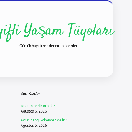
yifli Yaşam Tüyoları
Günlük hayatı renklendiren öneriler!
Sidebar
ilbet yeni giriş
ilbet giriş
vdcasino giriş
bet
Son Yazılar
Düğüm nedir örnek ?
Ağustos 6, 2026
Avrat hangi kökenden gelir ?
Ağustos 5, 2026