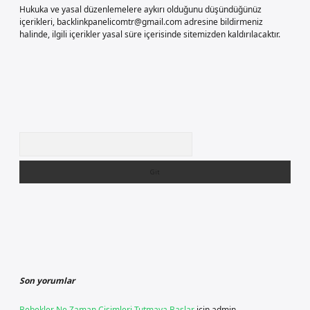
Hukuka ve yasal düzenlemelere aykırı olduğunu düşündüğünüz
içerikleri,
backlinkpanelicomtr@gmail.com
adresine bildirmeniz
halinde, ilgili içerikler yasal süre içerisinde sitemizden kaldırılacaktır.
Arama
Son yorumlar
Bebekler Ne Zaman Cisimleri Tutmaya Başlar
için
admin