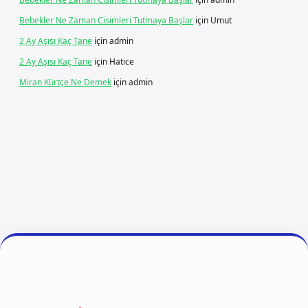
Bebekler Ne Zaman Cisimleri Tutmaya Başlar
için
Umut
2 Ay Aşısı Kaç Tane
için
admin
2 Ay Aşısı Kaç Tane
için
Hatice
Miran Kürtçe Ne Demek
için
admin
lbet giriş
vdcasino giriş
betexper