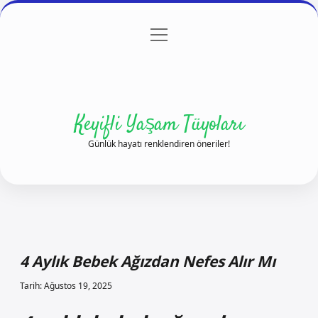
menüyü
Anasayfa
Gizlilik Politikası
Yasal Uyarı
aç
Hakkımızda
Keyifli Yaşam Tüyoları
Günlük hayatı renklendiren öneriler!
4 Aylık Bebek Ağızdan Nefes Alır Mı
Tarih: Ağustos 19, 2025