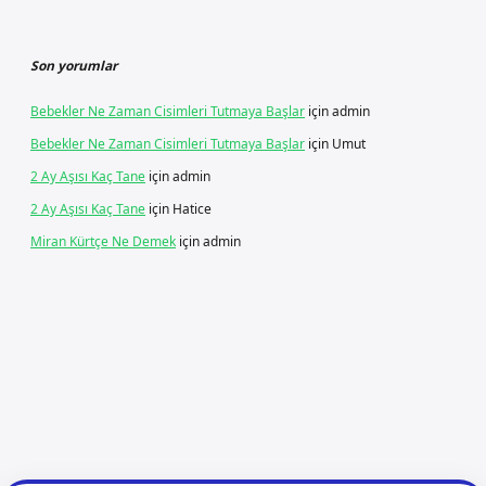
Son yorumlar
Bebekler Ne Zaman Cisimleri Tutmaya Başlar
için
admin
Bebekler Ne Zaman Cisimleri Tutmaya Başlar
için
Umut
2 Ay Aşısı Kaç Tane
için
admin
2 Ay Aşısı Kaç Tane
için
Hatice
Miran Kürtçe Ne Demek
için
admin
riş
ilbet giriş
vdcasino giriş
betexper