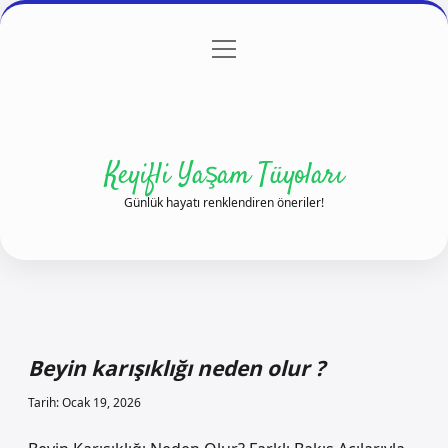
menüyü
Anasayfa
Gizlilik Politikası
Yasal Uyarı
aç
Hakkımızda
Keyifli Yaşam Tüyoları
Günlük hayatı renklendiren öneriler!
Beyin karışıklığı neden olur ?
Tarih: Ocak 19, 2026