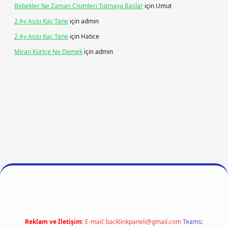
Bebekler Ne Zaman Cisimleri Tutmaya Başlar
için
Umut
2 Ay Aşısı Kaç Tane
için
admin
2 Ay Aşısı Kaç Tane
için
Hatice
Miran Kürtçe Ne Demek
için
admin
o giriş
betexper
Reklam ve İletişim:
E-mail:
backlinkpaneli@gmail.com
Teams: