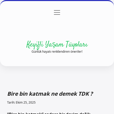
menüyü
Anasayfa
Gizlilik Politikası
Yasal Uyarı
aç
Hakkımızda
Keyifli Yaşam Tüyoları
Günlük hayatı renklendiren öneriler!
Bire bin katmak ne demek TDK ?
Tarih: Ekim 25, 2025