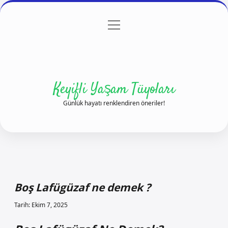
menüyü
Anasayfa
Gizlilik Politikası
Yasal Uyarı
aç
Hakkımızda
Keyifli Yaşam Tüyoları
Günlük hayatı renklendiren öneriler!
Boş Lafügüzaf ne demek ?
Tarih: Ekim 7, 2025