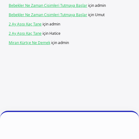
Bebekler Ne Zaman Cisimleri Tutmaya Başlar
için
admin
Bebekler Ne Zaman Cisimleri Tutmaya Başlar
için
Umut
2 Ay Aşısı Kaç Tane
için
admin
2 Ay Aşısı Kaç Tane
için
Hatice
Miran Kürtçe Ne Demek
için
admin
riş
ilbet giriş
vdcasino giriş
betexper