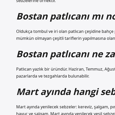
sebzelerine örnektir.
Bostan patlıcanı mı n
Oldukça tombul ve iri olan patlıcan çeşidine bahçe p
mümkün olmayan çeşitli tariflerin yapılmasına olan
Bostan patlıcanı ne z
Patlıcan yazlık bir üründür. Haziran, Temmuz, Ağust
pazarlarda ve tezgahlarda bulunabilir.
Mart ayında hangi seb
Mart ayında yenilecek sebzeler: kereviz, şalgam, pı
havuç ve şalgam. Mart ayında yenilecek yeşil sebze