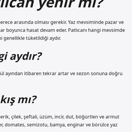
lıcan yenir mi?
5 derece arasında olması gerekir. Yaz mevsiminde pazar ve
bahar boyunca hasat devam eder. Patlıcanı hangi mevsimde
enellikle tüketildiği aydır.
i aydır?
lül ayından itibaren tekrar artar ve sezon sonuna doğru
kış mı?
rik, çilek, şeftali, üzüm, incir, dut, böğürtlen ve armut
iber, domates, semizotu, bamya, enginar ve börülce yaz