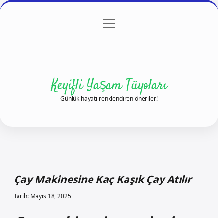
menüyü
Anasayfa
Gizlilik Politikası
Yasal Uyarı
aç
Hakkımızda
Keyifli Yaşam Tüyoları
Günlük hayatı renklendiren öneriler!
Çay Makinesine Kaç Kaşık Çay Atılır
Tarih: Mayıs 18, 2025