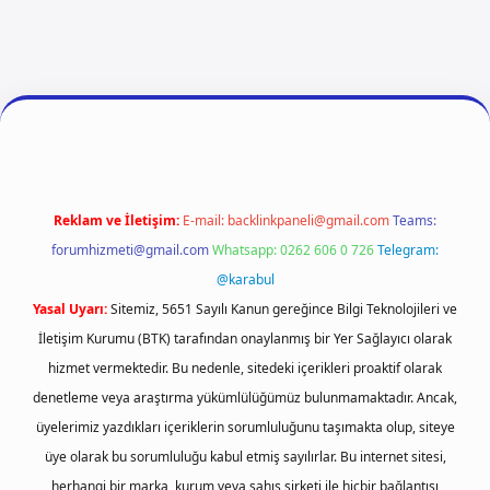
 giriş
ilbet giriş
vdcasino giriş
betexper
Reklam ve İletişim:
E-mail:
backlinkpaneli@gmail.com
Teams:
forumhizmeti@gmail.com
Whatsapp: 0262 606 0 726
Telegram:
@karabul
Yasal Uyarı:
Sitemiz, 5651 Sayılı Kanun gereğince Bilgi Teknolojileri ve
İletişim Kurumu (BTK) tarafından onaylanmış bir Yer Sağlayıcı olarak
hizmet vermektedir. Bu nedenle, sitedeki içerikleri proaktif olarak
denetleme veya araştırma yükümlülüğümüz bulunmamaktadır. Ancak,
üyelerimiz yazdıkları içeriklerin sorumluluğunu taşımakta olup, siteye
üye olarak bu sorumluluğu kabul etmiş sayılırlar. Bu internet sitesi,
herhangi bir marka, kurum veya şahıs şirketi ile hiçbir bağlantısı