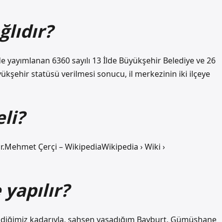
lıdır?
de yayımlanan 6360 sayılı 13 İlde Büyükşehir Belediye ve 26
ükşehir statüsü verilmesi sonucu, il merkezinin iki ilçeye
li?
ir.Mehmet Çerçi – WikipediaWikipedia › Wiki ›
 yapılır?
abildiğimiz kadarıyla, şahsen yaşadığım Bayburt, Gümüşhane