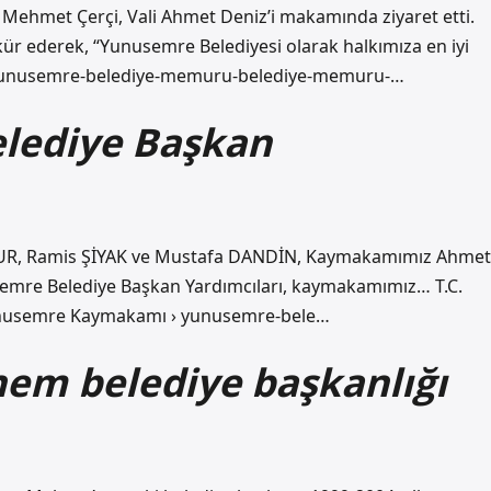
 Mehmet Çerçi, Vali Ahmet Deniz’i makamında ziyaret etti.
kür ederek, “Yunusemre Belediyesi olarak halkımıza en iyi
k › yunusemre-belediye-memuru-belediye-memuru-…
lediye Başkan
GUR, Ramis ŞİYAK ve Mustafa DANDİN, Kaymakamımız Ahmet
semre Belediye Başkan Yardımcıları, kaymakamımız… T.C.
nusemre Kaymakamı › yunusemre-bele…
em belediye başkanlığı