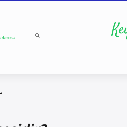
Ke
akkımızda
r