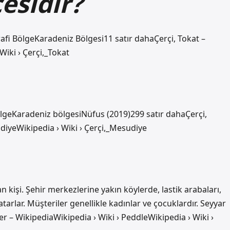
çesidir?
fi BölgeKaradeniz Bölgesi11 satır dahaÇerçi, Tokat –
Wiki › Çerçi,_Tokat
lgeKaradeniz bölgesiNüfus (2019)299 satır dahaÇerçi,
diyeWikipedia › Wiki › Çerçi,_Mesudiye
an kişi. Şehir merkezlerine yakın köylerde, lastik arabaları,
satarlar. Müşteriler genellikle kadınlar ve çocuklardır. Seyyar
er – WikipediaWikipedia › Wiki › PeddleWikipedia › Wiki ›