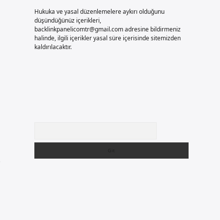
Hukuka ve yasal düzenlemelere aykırı olduğunu
düşündüğünüz içerikleri,
backlinkpanelicomtr@gmail.com
adresine bildirmeniz
halinde, ilgili içerikler yasal süre içerisinde sitemizden
kaldırılacaktır.
Arama
k