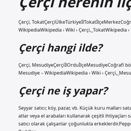
Çerçi nerenin il
Çerçi, TokatÇerçiÜlkeTürkiyeİlTokatİlçeMerkezCoğra
WikipediaWikipedia › Wiki › Çerçi,_TokatWikipedia › 
Çerçi hangi ilde?
Çerçi, MesudiyeÇerçiİlOrduİlçeMesudiyeCoğrafi bö
Mesudiye – WikipediaWikipedia › Wiki › Çerçi,_Mesu
Çerçi ne iş yapar?
Seyyar satıcı; köy, pazar, vb. Küçük kuru malları sat
atlar veya el arabaları kullanarak çeşitli ihtiyaçları 
satıcı olarak çalışanlar çoğunlukla erkeklerdir.Pepp