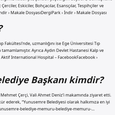
Çerciler, Eskiciler, Bohçacılar, Esansçılar, Tespihçiler ve
r › Makale DosyasıDergiPark › İndir › Makale Dosyası
?
ıp Fakültesi’nde, uzmanlığını ise Ege Üniversitesi Tıp
a tamamlamıştır. Ayrıca Aydın Devlet Hastanesi Kalp ve
Aktif International Hospital – FacebookFacebook ›
ediye Başkanı kimdir?
 Mehmet Çerçi, Vali Ahmet Deniz’i makamında ziyaret etti.
kür ederek, “Yunusemre Belediyesi olarak halkımıza en iyi
k › yunusemre-belediye-memuru-belediye-memuru-…