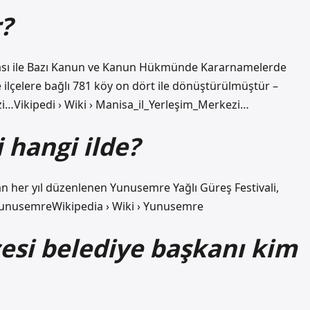
?
ulması ile Bazı Kanun ve Kanun Hükmünde Kararnamelerde
e ilçelere bağlı 781 köy on dört ile dönüştürülmüştür –
zi…Vikipedi › Wiki › Manisa_il_Yerleşim_Merkezi…
 hangi ilde?
n her yıl düzenlenen Yunusemre Yağlı Güreş Festivali,
› YunusemreWikipedia › Wiki › Yunusemre
esi belediye başkanı kim