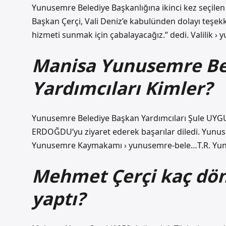
Yunusemre Belediye Başkanlığına ikinci kez seçilen
Başkan Çerçi, Vali Deniz’e kabulünden dolayı teşek
hizmeti sunmak için çabalayacağız.” dedi. Valili
Manisa Yunusemre Be
Yardımcıları Kimler?
Yunusemre Belediye Başkan Yardımcıları Şule UY
ERDOĞDU’yu ziyaret ederek başarılar diledi. Yunu
Yunusemre Kaymakamı › yunusemre-bele…T.R. Yu
Mehmet Çerçi kaç dön
yaptı?