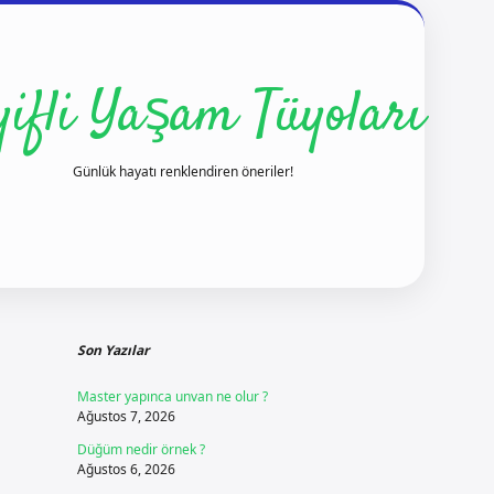
yifli Yaşam Tüyoları
Günlük hayatı renklendiren öneriler!
Sidebar
ilbet yeni giriş
ilbet giriş
vdcasino giriş
bete
Son Yazılar
Master yapınca unvan ne olur ?
Ağustos 7, 2026
Düğüm nedir örnek ?
Ağustos 6, 2026