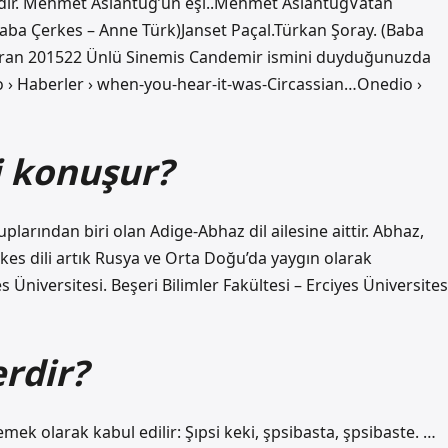
ir. Mehmet Aslantuğ’un eşi..Mehmet AslantuğVatan
aba Çerkes – Anne Türk)Janset Paçal.Türkan Şoray. (Baba
iran 201522 Ünlü Sinemis Candemir ismini duyduğunuzda
› Haberler › when-you-hear-it-was-Circassian…Onedio ›
i konuşur?
plarından biri olan Adige-Abhaz dil ailesine aittir. Abhaz,
rkes dili artık Rusya ve Orta Doğu’da yaygın olarak
s Üniversitesi. Beşeri Bilimler Fakültesi – Erciyes Üniversites
rdir?
emek olarak kabul edilir: Şıpsi keki, şpsibasta, şpsibaste. …