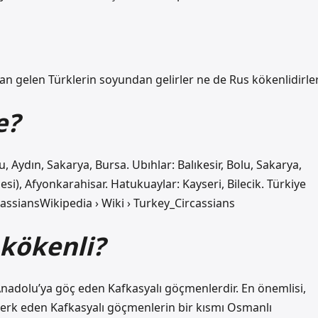
dan gelen Türklerin soyundan gelirler ne de Rus kökenlidirler
e?
, Aydın, Sakarya, Bursa. Ubıhlar: Balıkesir, Bolu, Sakarya,
si), Afyonkarahisar. Hatukuaylar: Kayseri, Bilecik. Türkiye
cassiansWikipedia › Wiki › Turkey_Circassians
 kökenli?
e Anadolu’ya göç eden Kafkasyalı göçmenlerdir. En önemlisi,
i terk eden Kafkasyalı göçmenlerin bir kısmı Osmanlı