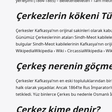
yerleşimi (1864-1865) – BelletenBelleten › Tam metin
Çerkezlerin kökeni T
Çerkesler Kafkasya’nın orijinal sakinleri olarak kabu
Günümüz Çerkeslerinin ataları Sindh-Meot kabileleri
bulgular Sindh-Meot kabilelerinin Kafkasya’nın ori
WikipediaWikipedia › Wiki › CircassiaWikipedia › Wiki
Çerkeş nerenin göçme
Çerkesler Kafkasya’nın en eski topluluklarından biri
halk olarak yaşadılar. Ancak 1864’te Rus İmparator
tetikledi. Yüz binlerce Çerkes bu nedenle Osmanlı 
Çerkez kime denir?