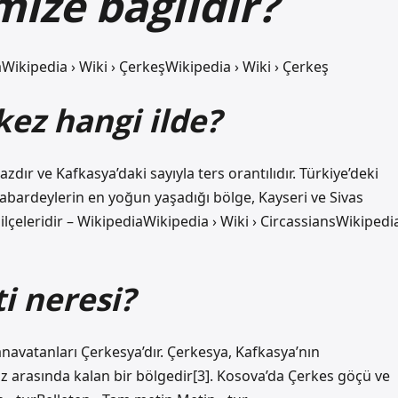
mize bağlıdır?
iaWikipedia › Wiki › ÇerkeşWikipedia › Wiki › Çerkeş
kez hangi ilde?
ır ve Kafkasya’daki sayıyla ters orantılıdır. Türkiye’deki
Kabardeylerin en yoğun yaşadığı bölge, Kayseri ve Sivas
eleridir – WikipediaWikipedia › Wiki › CircassiansWikipedi
i neresi?
anavatanları Çerkesya’dır. Çerkesya, Kafkasya’nın
z arasında kalan bir bölgedir[3]. Kosova’da Çerkes göçü ve