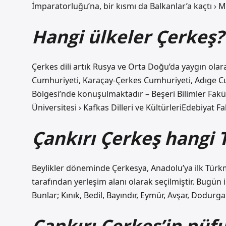
İmparatorluğu’na, bir kısmı da Balkanlar’a kaçtı › 
Hangi ülkeler Çerkeş?
Çerkes dili artık Rusya ve Orta Doğu’da yaygın ol
Cumhuriyeti, Karaçay-Çerkes Cumhuriyeti, Adıge C
Bölgesi’nde konuşulmaktadır – Beşeri Bilimler Fakült
Üniversitesi › Kafkas Dilleri ve KültürleriEdebiyat Fak
Çankırı Çerkeş hangi 
Beylikler döneminde Çerkesya, Anadolu’ya ilk Türkme
tarafından yerleşim alanı olarak seçilmiştir. Bugün i
Bunlar; Kınık, Bedil, Bayındır, Eymür, Avşar, Dodurga 
Çankırı Çerkeş’in nüf