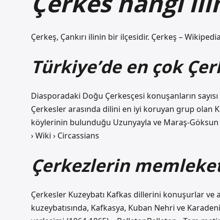
Çerkes hangi ili
Çerkeş, Çankırı ilinin bir ilçesidir. Çerkeş – Wikiped
Türkiye’de en çok Çer
Diasporadaki Doğu Çerkesçesi konuşanların sayısı azd
Çerkesler arasında dilini en iyi koruyan grup olan 
köylerinin bulunduğu Uzunyayla ve Maraş-Göksun ilç
› Wiki › Circassians
Çerkezlerin memleket
Çerkesler Kuzeybatı Kafkas dillerini konuşurlar ve 
kuzeybatısında, Kafkasya, Kuban Nehri ve Karadeni