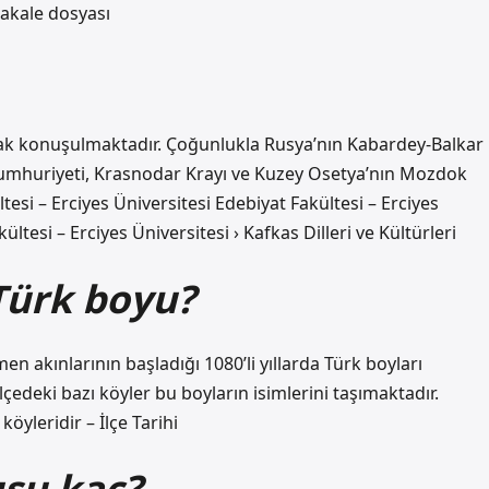
Makale dosyası
arak konuşulmaktadır. Çoğunlukla Rusya’nın Kabardey-Balkar
umhuriyeti, Krasnodar Krayı ve Kuzey Osetya’nın Mozdok
esi – Erciyes Üniversitesi Edebiyat Fakültesi – Erciyes
ültesi – Erciyes Üniversitesi › Kafkas Dilleri ve Kültürleri
Türk boyu?
n akınlarının başladığı 1080’li yıllarda Türk boyları
lçedeki bazı köyler bu boyların isimlerini taşımaktadır.
köyleridir – İlçe Tarihi
usu kaç?