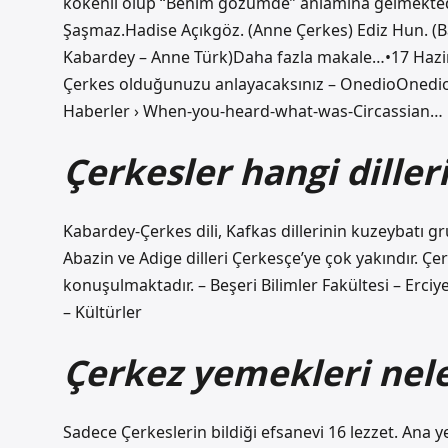
kökenli olup “Benim gözümde” anlamına gelmekted
Şaşmaz.Hadise Açıkgöz. (Anne Çerkes) Ediz Hun. (B
Kabardey – Anne Türk)Daha fazla makale…•17 Haz
Çerkes olduğunuzu anlayacaksınız – OnedioOnedio 
Haberler › When-you-heard-what-was-Circassian…
Çerkesler hangi diller
Kabardey-Çerkes dili, Kafkas dillerinin kuzeybatı gru
Abazin ve Adige dilleri Çerkesçe’ye çok yakındır. Çe
konuşulmaktadır. – Beşeri Bilimler Fakültesi – Erciye
– Kültürler
Çerkez yemekleri nele
Sadece Çerkeslerin bildiği efsanevi 16 lezzet. Ana y