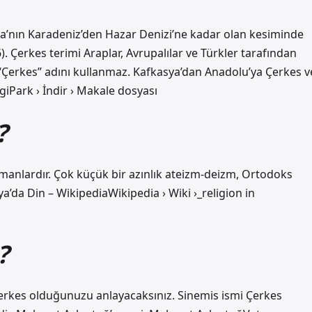
ya’nın Karadeniz’den Hazar Denizi’ne kadar olan kesiminde
). Çerkes terimi Araplar, Avrupalılar ve Türkler tarafından
de “Çerkes” adını kullanmaz. Kafkasya’dan Anadolu’ya Çerkes v
iPark › İndir › Makale dosyası
?
nlardır. Çok küçük bir azınlık ateizm-deizm, Ortodoks
ya’da Din – WikipediaWikipedia › Wiki ›_religion in
?
rkes olduğunuzu anlayacaksınız. Sinemis ismi Çerkes