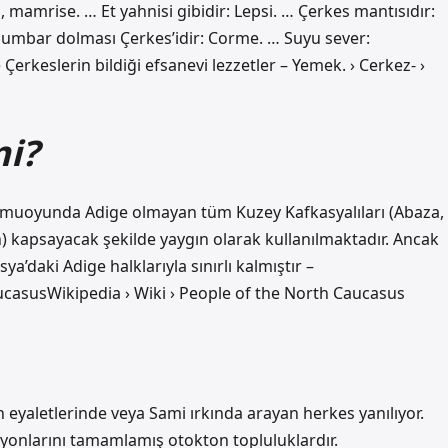
 mamrise. … Et yahnisi gibidir: Lepsi. … Çerkes mantısıdır:
… Mumbar dolması Çerkes’idir: Corme. … Suyu sever:
keslerin bildiği efsanevi lezzetler – Yemek. › Cerkez- ›
mi?
kamuoyunda Adige olmayan tüm Kuzey Kafkasyalıları (Abaza,
) kapsayacak şekilde yaygın olarak kullanılmaktadır. Ancak
a’daki Adige halklarıyla sınırlı kalmıştır –
ucasusWikipedia › Wiki › People of the North Caucasus
 eyaletlerinde veya Sami ırkında arayan herkes yanılıyor.
syonlarını tamamlamış otokton topluluklardır.