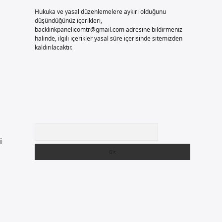
Hukuka ve yasal düzenlemelere aykırı olduğunu
düşündüğünüz içerikleri,
backlinkpanelicomtr@gmail.com
adresine bildirmeniz
halinde, ilgili içerikler yasal süre içerisinde sitemizden
kaldırılacaktır.
Arama
i