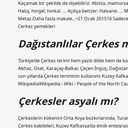
Kaçamak bir şekilde de diyebiliriz: Abista, mamursa,
Haluj, hıngel, hınkal. … Açılışa benzer: Halvane. 
Metaz.Daha fazla makale…•21 Ocak 201516 Sadece Çer
Cerkez yemekleri
Dağıstanlılar Çerkes 
Türkiye’de Çerkes terimi hem yazılı dilde hem de 
Abhaz, Oset, Karaçay-Balkar, Çeçen-İnguş, Dağıstan
son yıllarda Çerkes teriminin kullanımı Kuzey Kafkasy
WikipediaWikipedia › Wiki › People of the North Ca
Çerkesler asyalı mı?
Çerkeslerin kökenini Orta Asya bozkırlarında, Turan
Çerkes kabileleri, Kuzey Kafkasya’da etnik entegra