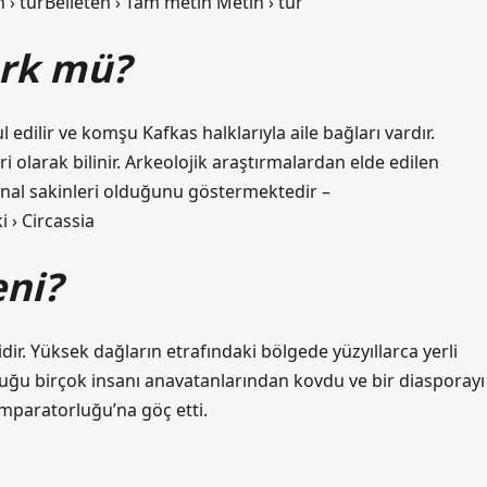
 › turBelleten › Tam metin Metin › tur
ürk mü?
l edilir ve komşu Kafkas halklarıyla aile bağları vardır.
 olarak bilinir. Arkeolojik araştırmalardan elde edilen
jinal sakinleri olduğunu göstermektedir –
 › Circassia
ni?
dir. Yüksek dağların etrafındaki bölgede yüzyıllarca yerli
luğu birçok insanı anavatanlarından kovdu ve bir diasporayı
İmparatorluğu’na göç etti.