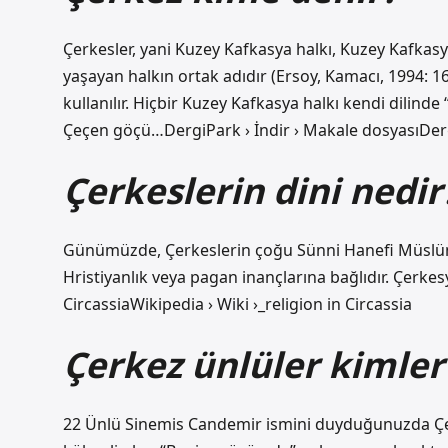
Çerkesler, yani Kuzey Kafkasya halkı, Kuzey Kafkas
yaşayan halkın ortak adıdır (Ersoy, Kamacı, 1994: 16
kullanılır. Hiçbir Kuzey Kafkasya halkı kendi dilin
Çeçen göçü…DergiPark › İndir › Makale dosyasıDerg
Çerkeslerin dini nedir
Günümüzde, Çerkeslerin çoğu Sünni Hanefi Müslüma
Hristiyanlık veya pagan inançlarına bağlıdır. Çerkes
CircassiaWikipedia › Wiki ›_religion in Circassia
Çerkez ünlüler kimler
22 Ünlü Sinemis Candemir ismini duyduğunuzda Çe