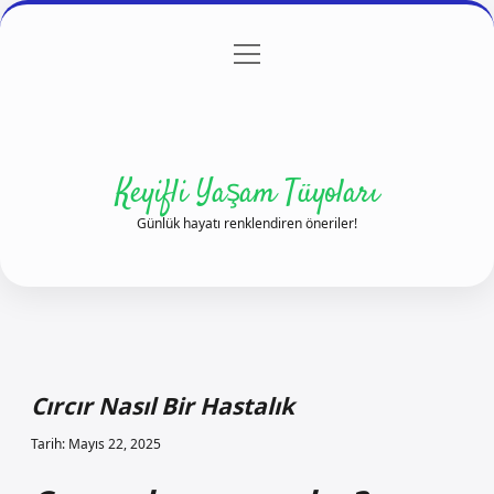
menüyü
Anasayfa
Gizlilik Politikası
Yasal Uyarı
aç
Hakkımızda
Keyifli Yaşam Tüyoları
Günlük hayatı renklendiren öneriler!
Cırcır Nasıl Bir Hastalık
Tarih: Mayıs 22, 2025