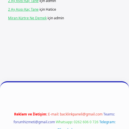
2 Ay Aşısı Kaç Tane
için
admin
2 Ay Aşısı Kaç Tane
için
Hatice
Miran Kürtçe Ne Demek
için
admin
 giriş
ilbet giriş
vdcasino giriş
betexper
Reklam ve İletişim:
E-mail:
backlinkpaneli@gmail.com
Teams:
forumhizmeti@gmail.com
Whatsapp: 0262 606 0 726
Telegram: