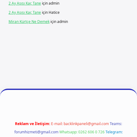
2 Ay Aşısı Kaç Tane
için
admin
2 Ay Aşısı Kaç Tane
için
Hatice
Miran Kürtçe Ne Demek
için
admin
ilbet giriş
vdcasino giriş
betexper
Reklam ve İletişim:
E-mail:
backlinkpaneli@gmail.com
Teams:
forumhizmeti@gmail.com
Whatsapp: 0262 606 0 726
Telegram: