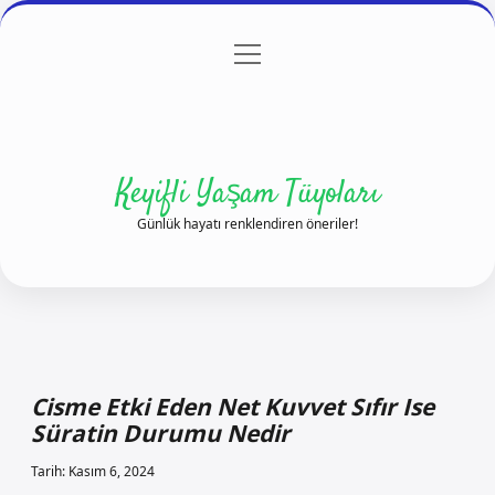
menüyü
Anasayfa
Gizlilik Politikası
Yasal Uyarı
aç
Hakkımızda
Keyifli Yaşam Tüyoları
Günlük hayatı renklendiren öneriler!
Cisme Etki Eden Net Kuvvet Sıfır Ise
Süratin Durumu Nedir
Tarih: Kasım 6, 2024