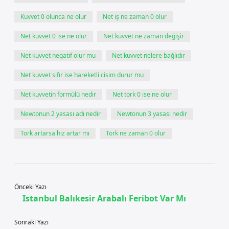
Kuvvet 0 olunca ne olur
Net iş ne zaman 0 olur
Net kuvvet 0 ise ne olur
Net kuvvet ne zaman değişir
Net kuvvet negatif olur mu
Net kuvvet nelere bağlıdır
Net kuvvet sıfır ise hareketli cisim durur mu
Net kuvvetin formülü nedir
Net tork 0 ise ne olur
Newtonun 2 yasası adı nedir
Newtonun 3 yasası nedir
Tork artarsa hız artar mı
Tork ne zaman 0 olur
Önceki Yazı
Istanbul Balıkesir Arabalı Feribot Var Mı
Sonraki Yazı