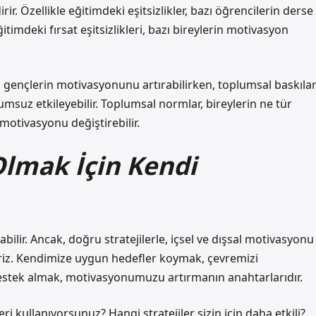
rir. Özellikle eğitimdeki eşitsizlikler, bazı öğrencilerin derse
ğitimdeki fırsat eşitsizlikleri, bazı bireylerin motivasyon
ı, gençlerin motivasyonunu artırabilirken, toplumsal baskıla
umsuz etkileyebilir. Toplumsal normlar, bireylerin ne tür
 motivasyonu değiştirebilir.
Olmak İçin Kendi
ilir. Ancak, doğru stratejilerle, içsel ve dışsal motivasyonu
iriz. Kendimize uygun hedefler koymak, çevremizi
destek almak, motivasyonumuzu artırmanın anahtarlarıdır.
i kullanıyorsunuz? Hangi stratejiler sizin için daha etkili?