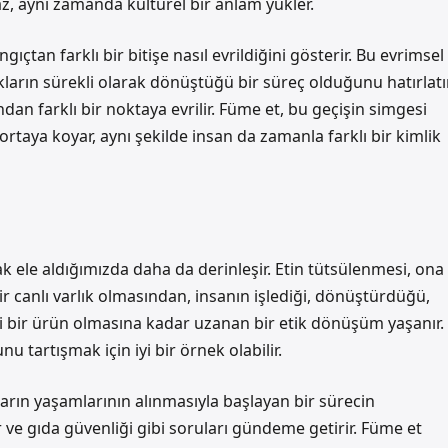
az, aynı zamanda kültürel bir anlam yükler.
çtan farklı bir bitişe nasıl evrildiğini gösterir. Bu evrimsel
lıkların sürekli olarak dönüştüğü bir süreç olduğunu hatırlatır
ndan farklı bir noktaya evrilir. Füme et, bu geçişin simgesi
n ortaya koyar, aynı şekilde insan da zamanla farklı bir kimlik
k ele aldığımızda daha da derinleşir. Etin tütsülenmesi, ona
r canlı varlık olmasından, insanın işlediği, dönüştürdüğü,
i bir ürün olmasına kadar uzanan bir etik dönüşüm yaşanır.
tartışmak için iyi bir örnek olabilir.
ların yaşamlarının alınmasıyla başlayan bir sürecin
er ve gıda güvenliği gibi soruları gündeme getirir. Füme et