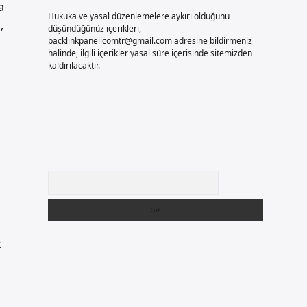
a
Hukuka ve yasal düzenlemelere aykırı olduğunu
,
düşündüğünüz içerikleri,
backlinkpanelicomtr@gmail.com
adresine bildirmeniz
halinde, ilgili içerikler yasal süre içerisinde sitemizden
kaldırılacaktır.
Arama
.