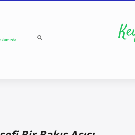
Ke
akkımızda
efi Bir Bakış Açısı