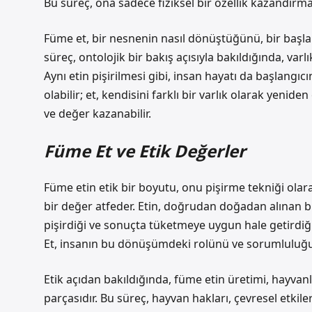
Bu süreç, ona sadece fiziksel bir özellik kazandırm
Füme et, bir nesnenin nasıl dönüştüğünü, bir başlangı
süreç, ontolojik bir bakış açısıyla bakıldığında, var
Aynı etin pişirilmesi gibi, insan hayatı da başlangıcı
olabilir; et, kendisini farklı bir varlık olarak yenide
ve değer kazanabilir.
Füme Et ve Etik Değerler
Füme etin etik bir boyutu, onu pişirme tekniği olara
bir değer atfeder. Etin, doğrudan doğadan alınan bi
pişirdiği ve sonuçta tüketmeye uygun hale getirdiğ
Et, insanın bu dönüşümdeki rolünü ve sorumluluğunu 
Etik açıdan bakıldığında, füme etin üretimi, hayvan
parçasıdır. Bu süreç, hayvan hakları, çevresel etkil