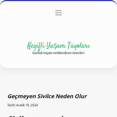
menüyü
Anasayfa
Gizlilik Politikası
Yasal Uyarı
aç
Hakkımızda
Keyifli Yaşam Tüyoları
Günlük hayatı renklendiren öneriler!
Geçmeyen Sivilce Neden Olur
Tarih: Aralık 19, 2024