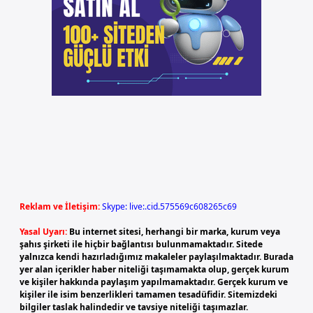
Reklam ve İletişim:
Skype: live:.cid.575569c608265c69
Yasal Uyarı:
Bu internet sitesi, herhangi bir marka, kurum veya
şahıs şirketi ile hiçbir bağlantısı bulunmamaktadır. Sitede
yalnızca kendi hazırladığımız makaleler paylaşılmaktadır. Burada
yer alan içerikler haber niteliği taşımamakta olup, gerçek kurum
ve kişiler hakkında paylaşım yapılmamaktadır. Gerçek kurum ve
kişiler ile isim benzerlikleri tamamen tesadüfidir. Sitemizdeki
bilgiler taslak halindedir ve tavsiye niteliği taşımazlar.