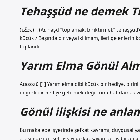
Tehaşşüd ne demek T
(ﺗﺤﺸّﺪ) i. (Ar. ḥaşd “toplamak, biriktirmek” teḥaşşud’dan) toplanma, yığılma, meclis: Köyün bütün halkı, büyük ve
küçük / Başında bir veya iki imam, ileri gelenlerin 
toplandı.
Yarım Elma Gönül Alm
Atasözü [1] Yarım elma gibi küçük bir hediye, birin
değerli bir hediye getirmek değil, onu hatırlamak v
Gönül ilişkisi ne anla
Bu makalede işyerinde şefkat kavramı, duygusal yakın
arasındaki cinsel ilişkiyi de kapsayan geniş bir anla