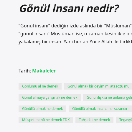
Gönül insanı nedir?
“Gönül insanı” dediğimizde aslında bir “Müslüman” ar
“gönül insanı” Müslüman ise, o zaman kesinlikle bir 
yakalamış bir insan. Yani her an Yüce Allah ile birl
Tarih:
Makaleler
Gönlümü al ne demek
Gönül almak bir deyim mi atasözü mü
Gönül almaya çalışmak ne demek
Gönül ilişkisi ne anlama geli
Gönüllü almak ne demek
Gönüllü olmak insana ne kazandırır
Müspet menfi ne demek TDK
Tahşidat ne demek
Tegayy