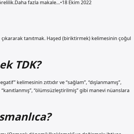
.Görelilik.Daha fazla makale…•18 Ekim 2022
ne çıkararak tanıtmak. Haşed (biriktirmek) kelimesinin çoğul
ek TDK?
negatif” kelimesinin zıttıdır ve “sağlam”, “dışlanmamış”,
”, “kanıtlanmış”, “ölümsüzleştirilmiş” gibi manevi nüanslara
smanlıca?