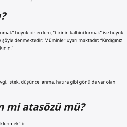
ı?
anmak” büyük bir erdem, “birinin kalbini kırmak” ise büyük
te şöyle denmektedir: Müminler uyarılmaktadır: “Kırdığınız
kının.”
i, istek, düşünce, anma, hatıra gibi gönülde var olan
m mi atasözü mü?
eklenmek”tir.