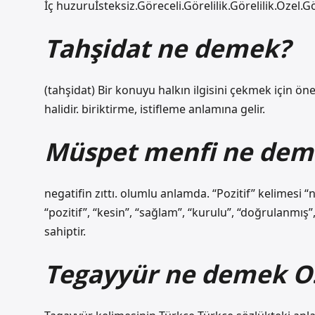
İç huzuruİsteksiz.Göreceli.Görelilik.Görelilik.Özel
Tahşidat ne demek?
(tahşidat) Bir konuyu halkın ilgisini çekmek için ö
halidir. biriktirme, istifleme anlamına gelir.
Müspet menfi ne dem
negatifin zıttı. olumlu anlamda. “Pozitif” kelimesi “
“pozitif”, “kesin”, “sağlam”, “kurulu”, “doğrulanmış
sahiptir.
Tegayyür ne demek O