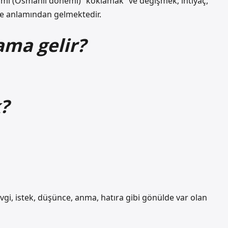
amı (Osmanlı dönemi) “koklamak” ve değişmek; ihtiyaç,
me anlamından gelmektedir.
ma gelir?
?
i, istek, düşünce, anma, hatıra gibi gönülde var olan