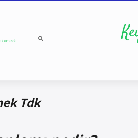
Ke
akkımızda
mek Tdk