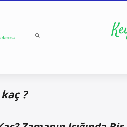
Ke
akkımızda
 kaç ?
Kaç? Zamanın Işığında Bir