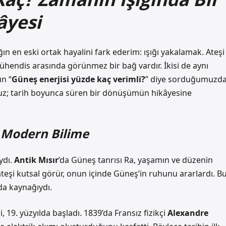
âyesi
ığın en eski ortak hayalini fark ederim: ışığı yakalamak. Ateşi
mühendis arasında görünmez bir bağ vardır. İkisi de aynı
n “
Güneş enerjisi yüzde kaç verimli?
” diye sorduğumuzda
oruz; tarih boyunca süren bir dönüşümün hikâyesine
n Modern Bilime
ydı.
Antik Mısır
’da Güneş tanrısı Ra, yaşamın ve düzenin
teşi kutsal görür, onun içinde Güneş’in ruhunu ararlardı. B
da kaynağıydı.
 19. yüzyılda başladı. 1839’da Fransız fizikçi
Alexandre