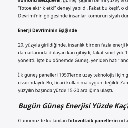
Edmond Becquerel
, güneş ışığının belirli yüzeyler
“fotoelektrik etki” deneyi yapıldı. Fakat bu keşif,
Devrimi’nin gölgesinde insanlar kömürün siyah du
Enerji Devriminin Eşiğinde
20. yüzyıla girildiğinde, insanlık birden fazla enerj
damarlarında dolaşan kan gibiydi; fakat sınırlıydı. 
yöneltti. İşte bu dönemde Güneş, yeniden hatırland
İlk güneş panelleri 1950’lerde uzay teknolojisi için g
civarındaydı. Bu, ticari kullanıma uygun değildi. Zam
yüzyılın başında yüzde 15-20 aralığına ulaştı.
Bugün Güneş Enerjisi Yüzde Kaç
Günümüzde kullanılan
fotovoltaik panellerin
orta