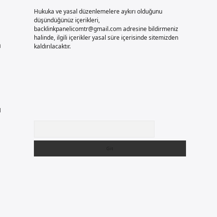
Hukuka ve yasal düzenlemelere aykırı olduğunu
düşündüğünüz içerikleri,
backlinkpanelicomtr@gmail.com
adresine bildirmeniz
halinde, ilgili içerikler yasal süre içerisinde sitemizden
a
kaldırılacaktır.
ı
Arama