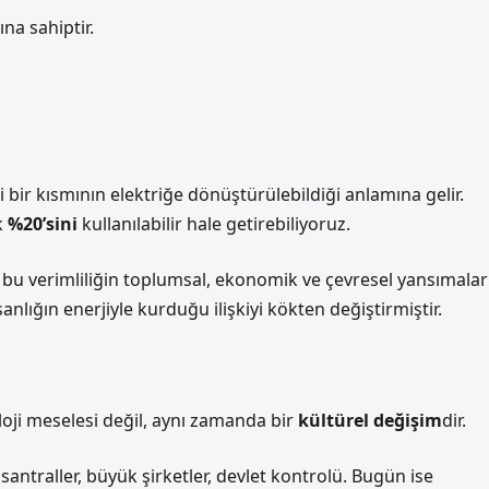
na sahiptir.
i bir kısmının elektriğe dönüştürülebildiği anlamına gelir.
k
%20’sini
kullanılabilir hale getirebiliyoruz.
ü bu verimliliğin toplumsal, ekonomik ve çevresel yansımalar
nsanlığın enerjiyle kurduğu ilişkiyi kökten değiştirmiştir.
loji meselesi değil, aynı zamanda bir
kültürel değişim
dir.
 santraller, büyük şirketler, devlet kontrolü. Bugün ise