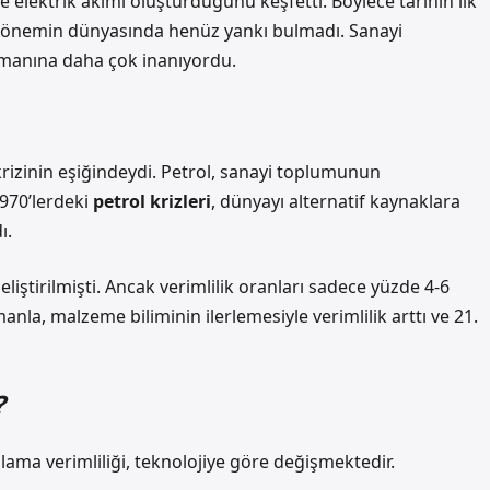
de elektrik akımı oluşturduğunu keşfetti. Böylece tarihin ilk
 o dönemin dünyasında henüz yankı bulmadı. Sanayi
manına daha çok inanıyordu.
i krizinin eşiğindeydi. Petrol, sanayi toplumunun
1970’lerdeki
petrol krizleri
, dünyayı alternatif kaynaklara
ı.
eliştirilmişti. Ancak
verimlilik oranları
sadece yüzde 4-6
anla, malzeme biliminin ilerlemesiyle verimlilik arttı ve 21.
?
lama verimliliği, teknolojiye göre değişmektedir.