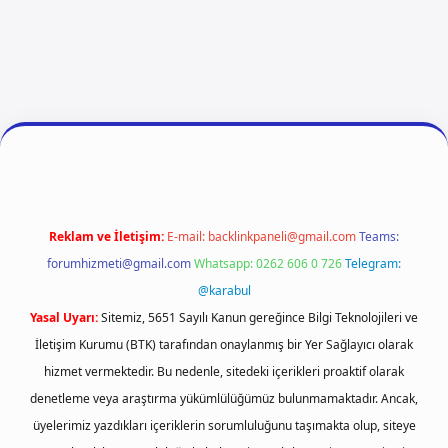
 giriş
ilbet giriş
vdcasino giriş
betexper
Reklam ve İletişim:
E-mail:
backlinkpaneli@gmail.com
Teams:
forumhizmeti@gmail.com
Whatsapp: 0262 606 0 726
Telegram:
@karabul
Yasal Uyarı:
Sitemiz, 5651 Sayılı Kanun gereğince Bilgi Teknolojileri ve
İletişim Kurumu (BTK) tarafından onaylanmış bir Yer Sağlayıcı olarak
hizmet vermektedir. Bu nedenle, sitedeki içerikleri proaktif olarak
denetleme veya araştırma yükümlülüğümüz bulunmamaktadır. Ancak,
üyelerimiz yazdıkları içeriklerin sorumluluğunu taşımakta olup, siteye