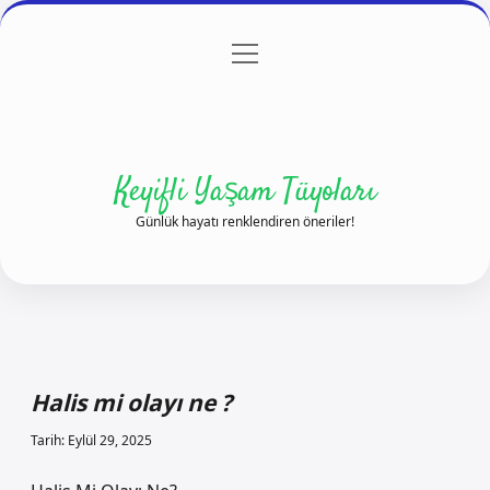
menüyü
Anasayfa
Gizlilik Politikası
Yasal Uyarı
aç
Hakkımızda
Keyifli Yaşam Tüyoları
Günlük hayatı renklendiren öneriler!
Halis mi olayı ne ?
Tarih: Eylül 29, 2025