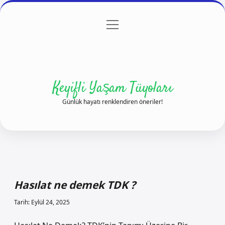
menüyü
Anasayfa
Gizlilik Politikası
Yasal Uyarı
aç
Hakkımızda
Keyifli Yaşam Tüyoları
Günlük hayatı renklendiren öneriler!
Hasılat ne demek TDK ?
Tarih: Eylül 24, 2025