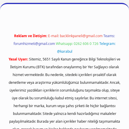
t yeni giriş
ilbet giriş
vdcasino giriş
betexper
Reklam ve İletişim:
E-mail:
backlinkpaneli@gmail.com
Teams:
forumhizmeti@gmail.com
Whatsapp: 0262 606 0 726
Telegram:
@karabul
Yasal Uyarı:
Sitemiz, 5651 Sayılı Kanun gereğince Bilgi Teknolojileri ve
İletişim Kurumu (BTK) tarafından onaylanmış bir Yer Sağlayıcı olarak
hizmet vermektedir. Bu nedenle, sitedeki içerikleri proaktif olarak
denetleme veya araştırma yükümlülüğümüz bulunmamaktadır. Ancak,
üyelerimiz yazdıkları içeriklerin sorumluluğunu taşımakta olup, siteye
üye olarak bu sorumluluğu kabul etmiş sayılırlar. Bu internet sitesi,
herhangi bir marka, kurum veya şahıs şirketi ile hiçbir bağlantısı
bulunmamaktadır. Sitede yalnızca kendi hazırladığımız makaleler
paylaşılmaktadır. Burada yer alan içerikler haber niteliği taşımamakta