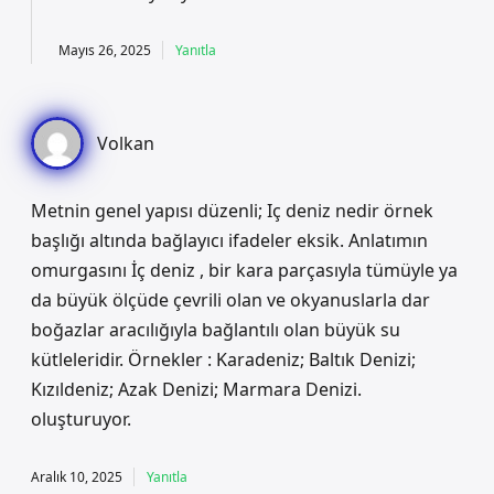
Mayıs 26, 2025
Yanıtla
Volkan
Metnin genel yapısı düzenli; Iç deniz nedir örnek
başlığı altında bağlayıcı ifadeler eksik. Anlatımın
omurgasını İç deniz , bir kara parçasıyla tümüyle ya
da büyük ölçüde çevrili olan ve okyanuslarla dar
boğazlar aracılığıyla bağlantılı olan büyük su
kütleleridir. Örnekler : Karadeniz; Baltık Denizi;
Kızıldeniz; Azak Denizi; Marmara Denizi.
oluşturuyor.
Aralık 10, 2025
Yanıtla