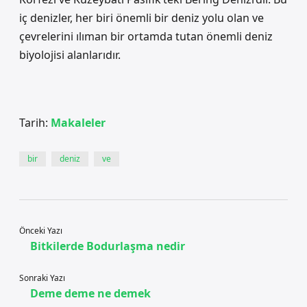
iç denizler, her biri önemli bir deniz yolu olan ve
çevrelerini ılıman bir ortamda tutan önemli deniz
biyolojisi alanlarıdır.
Tarih:
Makaleler
bir
deniz
ve
Önceki Yazı
Bitkilerde Bodurlaşma nedir
Sonraki Yazı
Deme deme ne demek