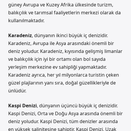
güney Avrupa ve Kuzey Afrika ülkesinde turizm,
balıkçılık ve tarımsal faaliyetlerin merkezi olarak da
kullanılmaktadır.
Karadeniz
, dünyanın ikinci büyük iç denizidir.
Karadeniz, Avrupa ile Asya arasındaki önemli bir
deniz yoludur. Karadeniz, kıyısında gelişmiş limanlar
ve balıkçılık için iyi bir ortamı olan bol sayıda
yerleşim merkezine ev sahipliği yapmaktadır.
Karadeniz ayrıca, her yıl milyonlarca turistin çeken
güzel plajlarının yanı sıra, doğal güzellikleriyle de
ünlüdür.
Kaspi Denizi
, dünyanın üçüncü büyük iç denizidir.
Kaspi Denizi, Orta ve Doğu Asya arasında önemli bir
deniz yoludur. Kaspi Denizi, tüm denizler arasında
en yüksek salinitesine sahiptir. Kaspi Denizi, Uzak