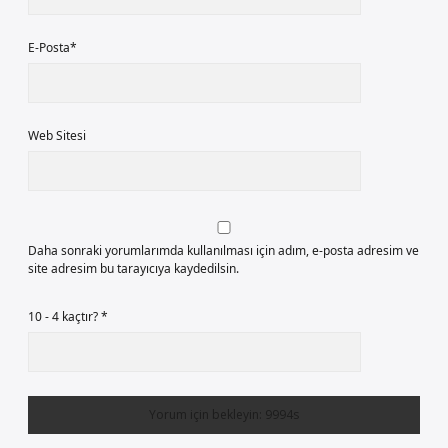
E-Posta*
Web Sitesi
Daha sonraki yorumlarımda kullanılması için adım, e-posta adresim ve
site adresim bu tarayıcıya kaydedilsin.
10 - 4 kaçtır?
*