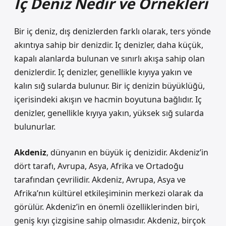
Iç Deniz Nedir ve Örnekleri
Bir iç deniz, dış denizlerden farklı olarak, ters yönde
akıntıya sahip bir denizdir. Iç denizler, daha küçük,
kapalı alanlarda bulunan ve sınırlı akışa sahip olan
denizlerdir. Iç denizler, genellikle kıyıya yakın ve
kalın sığ sularda bulunur. Bir iç denizin büyüklüğü,
içerisindeki akışın ve hacmin boyutuna bağlıdır. Iç
denizler, genellikle kıyıya yakın, yüksek sığ sularda
bulunurlar.
Akdeniz
, dünyanın en büyük iç denizidir. Akdeniz’in
dört tarafı, Avrupa, Asya, Afrika ve Ortadoğu
tarafından çevrilidir. Akdeniz, Avrupa, Asya ve
Afrika’nın kültürel etkileşiminin merkezi olarak da
görülür. Akdeniz’in en önemli özelliklerinden biri,
geniş kıyı çizgisine sahip olmasıdır. Akdeniz, birçok