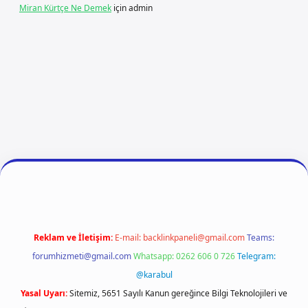
Miran Kürtçe Ne Demek
için
admin
et giriş
vdcasino giriş
betexper
Reklam ve İletişim:
E-mail:
backlinkpaneli@gmail.com
Teams:
forumhizmeti@gmail.com
Whatsapp: 0262 606 0 726
Telegram:
@karabul
Yasal Uyarı:
Sitemiz, 5651 Sayılı Kanun gereğince Bilgi Teknolojileri ve