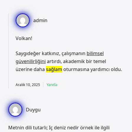
admin
Volkan!
Saygıdeğer katkınız, çalışmanın
bilimsel
güvenilirliğini
artırdı, akademik bir temel
üzerine daha
sağlam
oturmasına yardımcı oldu.
Aralık 10, 2025
Yanıtla
Duygu
Metnin dili tutarlı; Iç deniz nedir örnek ile ilgili