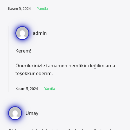
Kasım 5, 2024
Yanıtla
admin
Kerem!
Önerilerinizle tamamen hemfikir değilim ama
teşekkür ederim
.
Kasım 5, 2024
Yanıtla
Umay