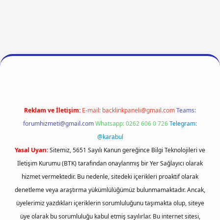
 giriş
ilbet giriş
vdcasino giriş
betexper
Reklam ve İletişim:
E-mail:
backlinkpaneli@gmail.com
Teams:
forumhizmeti@gmail.com
Whatsapp: 0262 606 0 726
Telegram:
@karabul
Yasal Uyarı:
Sitemiz, 5651 Sayılı Kanun gereğince Bilgi Teknolojileri ve
İletişim Kurumu (BTK) tarafından onaylanmış bir Yer Sağlayıcı olarak
hizmet vermektedir. Bu nedenle, sitedeki içerikleri proaktif olarak
denetleme veya araştırma yükümlülüğümüz bulunmamaktadır. Ancak,
üyelerimiz yazdıkları içeriklerin sorumluluğunu taşımakta olup, siteye
üye olarak bu sorumluluğu kabul etmiş sayılırlar. Bu internet sitesi,