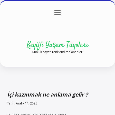
menüyü
Anasayfa
Gizlilik Politikası
Yasal Uyarı
aç
Hakkımızda
Keyifli Yaşam Tüyoları
Günlük hayatı renklendiren öneriler!
İçi kazınmak ne anlama gelir ?
Tarih: Aralık 14, 2025