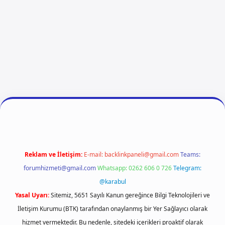
ilbet giriş
vdcasino giriş
betexper
Reklam ve İletişim:
E-mail:
backlinkpaneli@gmail.com
Teams:
forumhizmeti@gmail.com
Whatsapp: 0262 606 0 726
Telegram:
@karabul
Yasal Uyarı:
Sitemiz, 5651 Sayılı Kanun gereğince Bilgi Teknolojileri ve
İletişim Kurumu (BTK) tarafından onaylanmış bir Yer Sağlayıcı olarak
hizmet vermektedir. Bu nedenle, sitedeki içerikleri proaktif olarak