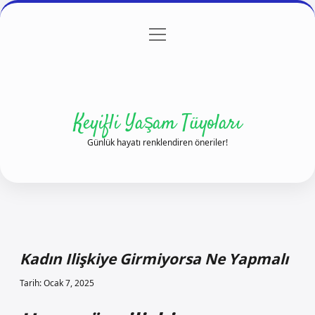
menüyü
Anasayfa
Gizlilik Politikası
Yasal Uyarı
aç
Hakkımızda
Keyifli Yaşam Tüyoları
Günlük hayatı renklendiren öneriler!
Kadın Ilişkiye Girmiyorsa Ne Yapmalı
Tarih: Ocak 7, 2025