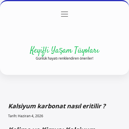
menüyü
Anasayfa
Gizlilik Politikası
Yasal Uyarı
aç
Hakkımızda
Keyifli Yaşam Tüyoları
Günlük hayatı renklendiren öneriler!
Kalsiyum karbonat nasıl eritilir ?
Tarih: Haziran 4, 2026