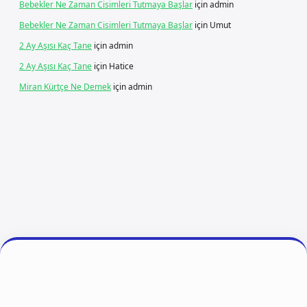
Bebekler Ne Zaman Cisimleri Tutmaya Başlar
için
admin
Bebekler Ne Zaman Cisimleri Tutmaya Başlar
için
Umut
2 Ay Aşısı Kaç Tane
için
admin
2 Ay Aşısı Kaç Tane
için
Hatice
Miran Kürtçe Ne Demek
için
admin
riş
ilbet giriş
vdcasino giriş
betexper